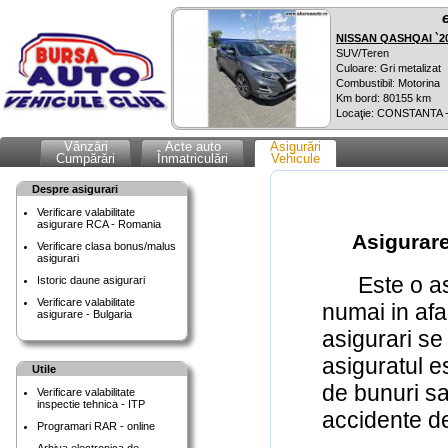
NISSAN QASHQAI `2
SUV/Teren
Culoare: Gri metalizat
Combustibil: Motorina
Km bord: 80155 km
Locaţie: CONSTANTA 
Vânzări
Acte auto
Asigurări
Cumpărări
Înmatriculări
Vehicule
Despre asigurari
Verificare valabilitate
asigurare RCA - Romania
Asigurar
Verificare clasa bonus/malus
asigurari
Este o asig
Istoric daune asigurari
Verificare valabilitate
numai in afa
asigurare - Bulgaria
asigurari s
asiguratul e
Utile
de bunuri s
Verificare valabilitate
inspectie tehnica - ITP
accidente de
Programari RAR - online