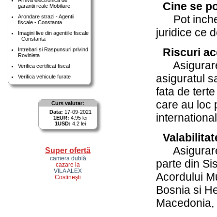
Arhiva electronica de
Cine se p
garantii reale Mobiliare
Pot incheia
Arondare strazi - Agentii
fiscale - Constanta
juridice ce 
Imagini live din agentiile fiscale
- Constanta
Riscuri ac
Intrebari si Raspunsuri privind
Rovinieta
Asigurarea 
Verifica certificat fiscal
asiguratul 
Verifica vehicule furate
fata de tert
care au loc 
Curs valutar:
Data:
17-09-2021
internationa
1EUR:
4.95 lei
1USD:
4.2 lei
Valabilitat
Asigurarea e
Super ofertă
camera dublă
parte din S
cazare la
VILA ALEX
Acordului Mu
Costineşti
Bosnia si He
Macedonia, S