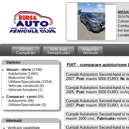
NISSA
SUV/T
Culoare
Combus
Km bor
Locaţi
Vânzări
Acte auto
Asigurări
Cumpărări
Înmatriculări
Vehicule
Statistici
FIAT - cumparare autoturisme (
Vanzari - oferte
(3796)
Autoturisme (1485)
Cumpăr Autoturism Second-hand si n
Motocicluri (50)
2007;
Pret:
maxim 5000 EURO;
Nr. l
Utilitare/Specializate (2254)
Vehicule constructii (6)
Cumpăr Autoturism Second-hand si n
Vehicule forestiere (1)
2005;
Pret:
maxim 5000 EURO, in Arges
Cumparari - cereri
(99)
Autoturisme (96)
Cumpăr Autoturism Second-hand si n
Utilitare/Specializate (3)
2007;
Pret:
maxim 3500 EURO, in Co
Cumpăr Autoturism Second-hand si n
maxim 1600 cmc;
Fabricatie:
minim 
Informatii
Cumpăr Autoturism Second-hand si n
Verificare valabilitate