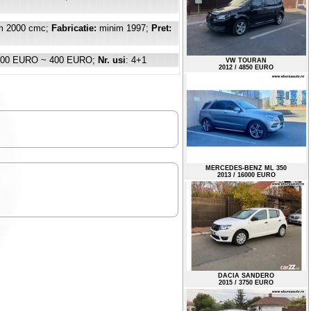
 2000 cmc;
Fabricatie:
minim 1997;
Pret:
300 EURO ~ 400 EURO;
Nr. usi
: 4+1
VW TOURAN
2012 / 4850 EURO
MERCEDES-BENZ ML 350
2013 / 16000 EURO
DACIA SANDERO