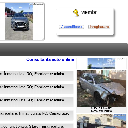
Membri
Autentificare
Înregistrare
Consultanta auto online
e
: Înmatriculată RO;
Fabricatie:
minim
e
: Înmatriculată RO;
Fabricatie:
minim
NISSAN QASHQAI
e
: Înmatriculată RO;
Fabricatie:
minim
2018 / 17000 EURO
atriculare
: Înmatriculată RO;
Capacitate:
AUDI A4 AVANT
2005 / 750 EURO
a de functionare;
Stare inmatriculare
: