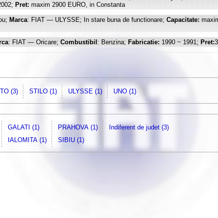
2002;
Pret:
maxim 2900 EURO, in Constanta
ou;
Marca
: FIAT — ULYSSE; In stare buna de functionare;
Capacitate:
maxim
rca
: FIAT — Oricare;
Combustibil
: Benzina;
Fabricatie:
1990 ~ 1991;
Pret:
TO (3)
STILO (1)
ULYSSE (1)
UNO (1)
GALATI (1)
PRAHOVA (1)
Indiferent de judet (3)
IALOMITA (1)
SIBIU (1)