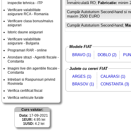
Înmatriculată RO;
Fabricatie:
minim 
inspectie tehnica - ITP
Verificare valabilitate
Cumpăr Autoturism Second-hand si n
asigurare RCA - Romania
maxim 2500 EURO
Verificare clasa bonus/malus
asigurari
Cumpăr Autoturism Second-hand;
Ma
Istoric daune asigurari
Verificare valabilitate
asigurare - Bulgaria
Modele FIAT
Programari RAR - online
BRAVO (1)
DOBLO (2)
PUN
Arondare strazi - Agentii fiscale -
Constanta
Judete cu cereri FIAT
Imagini live din agentiile fiscale -
Constanta
ARGES (1)
CALARASI (1)
Intrebari si Raspunsuri privind
Rovinieta
BRASOV (1)
CONSTANTA (3)
Verifica certificat fiscal
Verifica vehicule furate
Curs valutar:
Data:
17-09-2021
1EUR:
4.95 lei
1USD:
4.2 lei