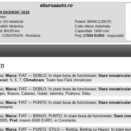
ebursaauto.ro
N QASHQAI `2018
eren
: Gri metalizat
Putere: 96KW (128CP)
tibil: Motorina
Cutie viteze: Automata
d: 80155 km
Capacitate: 1600 cmc
e: CONSTANTA - România
Preţ:
17000 EURO
negociabil
7)
ou;
Marca
: FIAT — DOBLO; In stare buna de functionare;
Stare inmatricular
ocuri
: 5, 6, 7;
Climatizare
: Toate fara Fără climatizare
ou;
Marca
: FIAT — DOBLO; In stare buna de functionare;
Stare inmatricular
, Brasov, Calarasi, Galati, Ialomita, Prahova, Sibiu
ou;
Marca
: FIAT — PUNTO; In stare buna de functionare;
Stare inmatricular
nstanta
ou;
Marca
: FIAT — BRAVO, PUNTO; In stare buna de functionare;
Stare inm
2005;
Pret:
maxim 6500 EURO, in Constanta
ou;
Marca
: FIAT — PUNTO, STILO — Berlina, Berlina cu Hayon; In stare bun