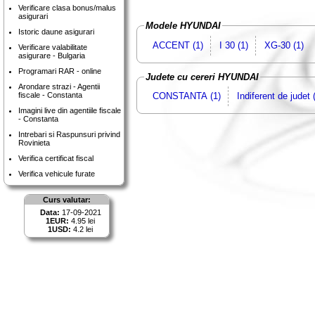
Verificare clasa bonus/malus
asigurari
Modele HYUNDAI
Istoric daune asigurari
ACCENT (1)
I 30 (1)
XG-30 (1)
Verificare valabilitate
asigurare - Bulgaria
Programari RAR - online
Judete cu cereri HYUNDAI
Arondare strazi - Agentii
fiscale - Constanta
CONSTANTA (1)
Indiferent de judet 
Imagini live din agentiile fiscale
- Constanta
Intrebari si Raspunsuri privind
Rovinieta
Verifica certificat fiscal
Verifica vehicule furate
Curs valutar:
Data:
17-09-2021
1EUR:
4.95 lei
1USD:
4.2 lei