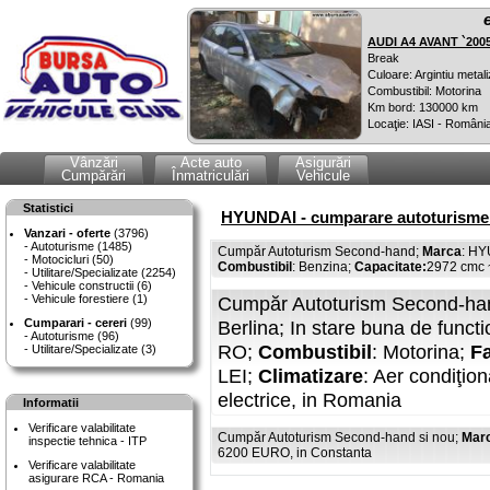
AUDI A4 AVANT `200
Break
Culoare: Argintiu metali
Combustibil: Motorina
Km bord: 130000 km
Locaţie: IASI - Români
Vânzări
Acte auto
Asigurări
Cumpărări
Înmatriculări
Vehicule
Statistici
HYUNDAI - cumparare autoturisme 
Vanzari - oferte
(3796)
Autoturisme (1485)
Cumpăr Autoturism Second-hand;
Marca
: HY
Motocicluri (50)
Combustibil
: Benzina;
Capacitate:
2972 cmc 
Utilitare/Specializate (2254)
Vehicule constructii (6)
Vehicule forestiere (1)
Cumpăr Autoturism Second-han
Cumparari - cereri
(99)
Berlina; In stare buna de funct
Autoturisme (96)
RO;
Combustibil
: Motorina;
Fa
Utilitare/Specializate (3)
LEI;
Climatizare
: Aer condiţion
electrice, in Romania
Informatii
Verificare valabilitate
Cumpăr Autoturism Second-hand si nou;
Mar
inspectie tehnica - ITP
6200 EURO, in Constanta
Verificare valabilitate
asigurare RCA - Romania