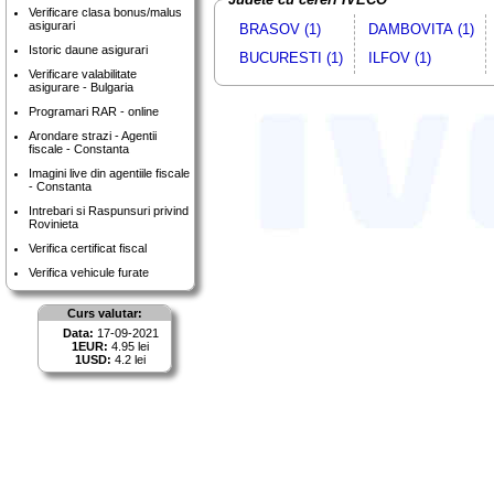
Verificare clasa bonus/malus
asigurari
BRASOV (1)
DAMBOVITA (1)
Istoric daune asigurari
BUCURESTI (1)
ILFOV (1)
Verificare valabilitate
asigurare - Bulgaria
Programari RAR - online
Arondare strazi - Agentii
fiscale - Constanta
Imagini live din agentiile fiscale
- Constanta
Intrebari si Raspunsuri privind
Rovinieta
Verifica certificat fiscal
Verifica vehicule furate
Curs valutar:
Data:
17-09-2021
1EUR:
4.95 lei
1USD:
4.2 lei