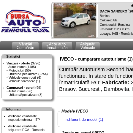
DACIA SANDERO `20
Berlina
Culoare: Alb
Combustibil: Benzina
Km bord: 112000 km
Locaţie: IASI - Români
Vânzări
Acte auto
Asigurări
Cumpărări
Înmatriculări
Vehicule
Statistici
IVECO - cumparare autoturisme (1)
Vanzari - oferte
(3796)
Autoturisme (1485)
Cumpăr Autoturism Second-ha
Motocicluri (50)
Utilitare/Specializate (2254)
functionare, In stare de functio
Vehicule constructii (6)
Vehicule forestiere (1)
Înmatriculată RO;
Fabricatie:
Cumparari - cereri
(99)
Brasov, Bucuresti, Dambovita, 
Autoturisme (96)
Utilitare/Specializate (3)
Informatii
Modele IVECO
Verificare valabilitate
Indiferent de model (1)
inspectie tehnica - ITP
Verificare valabilitate
asigurare RCA - Romania
Judete cu cereri IVECO