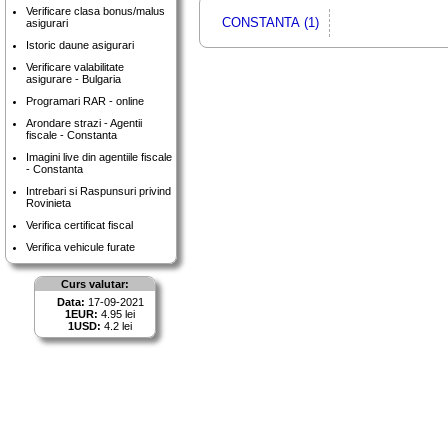
Verificare clasa bonus/malus
CONSTANTA (1)
asigurari
Istoric daune asigurari
Verificare valabilitate
asigurare - Bulgaria
Programari RAR - online
Arondare strazi - Agentii
fiscale - Constanta
Imagini live din agentiile fiscale
- Constanta
Intrebari si Raspunsuri privind
Rovinieta
Verifica certificat fiscal
Verifica vehicule furate
Curs valutar:
Data:
17-09-2021
1EUR:
4.95 lei
1USD:
4.2 lei