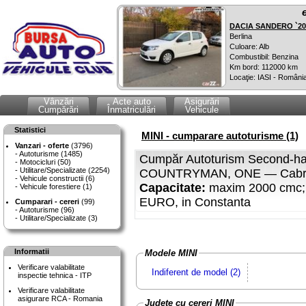
DACIA SANDERO `20
Berlina
Culoare: Alb
Combustibil: Benzina
Km bord: 112000 km
Locaţie: IASI - Români
Vânzări
Acte auto
Asigurări
Cumpărări
Înmatriculări
Vehicule
Statistici
MINI - cumparare autoturisme (1)
Vanzari - oferte
(3796)
Autoturisme (1485)
Cumpăr Autoturism Second-ha
Motocicluri (50)
Utilitare/Specializate (2254)
COUNTRYMAN, ONE — Cabrio, 
Vehicule constructii (6)
Capacitate:
maxim 2000 cmc
Vehicule forestiere (1)
EURO, in Constanta
Cumparari - cereri
(99)
Autoturisme (96)
Utilitare/Specializate (3)
Informatii
Modele MINI
Verificare valabilitate
Indiferent de model (2)
inspectie tehnica - ITP
Verificare valabilitate
asigurare RCA - Romania
Judete cu cereri MINI