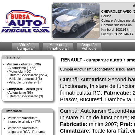
CHEVROLET AVEO `
Berlina
Culoare: Argintiu metali
Combustibil: Benzina
Km bord: 103114 km
Locaţie: CONSTANTA 
Vânzări
Acte auto
Asigurări
Cumpărări
Înmatriculări
Vehicule
Statistici
RENAULT - cumparare autoturisme
Vanzari - oferte
(3796)
Autoturisme (1485)
Cumpăr Autoturism Second-hand si nou;
Mar
Motocicluri (50)
Utilitare/Specializate (2254)
Cumpăr Autoturism Second-ha
Vehicule constructii (6)
Vehicule forestiere (1)
functionare, In stare de functio
Cumparari - cereri
(99)
Înmatriculată RO;
Fabricatie:
Autoturisme (96)
Utilitare/Specializate (3)
Brasov, Bucuresti, Dambovita, 
Cumpăr Autoturism Second-han
Informatii
In stare buna de functionare;
S
Verificare valabilitate
inspectie tehnica - ITP
Fabricatie:
minim 2007;
Pret:
Verificare valabilitate
Climatizare
: Toate fara Fără c
asigurare RCA - Romania