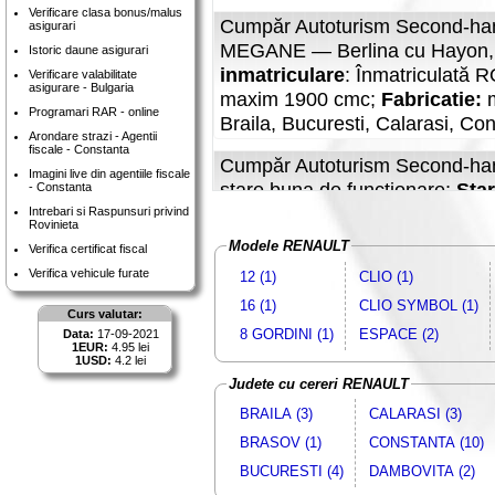
Verificare clasa bonus/malus
Cumpăr Autoturism Second-han
asigurari
MEGANE — Berlina cu Hayon, B
Istoric daune asigurari
inmatriculare
: Înmatriculată 
Verificare valabilitate
asigurare - Bulgaria
maxim 1900 cmc;
Fabricatie:
Programari RAR - online
Braila, Bucuresti, Calarasi, Con
Arondare strazi - Agentii
fiscale - Constanta
Cumpăr Autoturism Second-han
Imagini live din agentiile fiscale
stare buna de functionare;
Star
- Constanta
Combustibil
: Benzina, Motori
Intrebari si Raspunsuri privind
Rovinieta
Fabricatie:
minim 2002;
Pret:
Modele RENAULT
Verifica certificat fiscal
Verifica vehicule furate
12 (1)
CLIO (1)
Cumpăr Autoturism Second-hand si nou;
Mar
functionare;
Stare inmatriculare
: Înmatricula
16 (1)
CLIO SYMBOL (1)
Constanta
Curs valutar:
8 GORDINI (1)
ESPACE (2)
Data:
17-09-2021
Cumpăr Autoturism Second-hand si nou;
Mar
1EUR:
4.95 lei
Combustibil
: Motorina;
Fabricatie:
minim 19
1USD:
4.2 lei
Judete cu cereri RENAULT
Cumpăr Autoturism Second-hand si nou;
Mar
maxim 1900 cmc;
Fabricatie:
minim 2005;
Pre
BRAILA (3)
CALARASI (3)
Cumpăr Autoturism Second-hand si nou;
Mar
BRASOV (1)
CONSTANTA (10)
Capacitate:
maxim 2000 cmc;
Fabricatie:
mi
BUCURESTI (4)
DAMBOVITA (2)
Cumpăr Autoturism Second-han