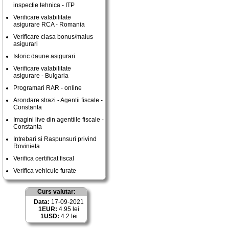
inspectie tehnica - ITP
Verificare valabilitate
asigurare RCA - Romania
Verificare clasa bonus/malus
asigurari
Istoric daune asigurari
Verificare valabilitate
asigurare - Bulgaria
Programari RAR - online
Arondare strazi - Agentii fiscale -
Constanta
Imagini live din agentiile fiscale -
Constanta
Intrebari si Raspunsuri privind
Rovinieta
Verifica certificat fiscal
Verifica vehicule furate
Curs valutar:
Data:
17-09-2021
1EUR:
4.95 lei
1USD:
4.2 lei