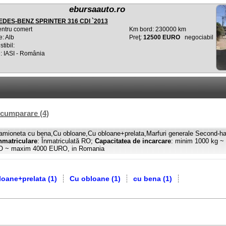
ebursaauto.ro
DES-BENZ SPRINTER 316 CDI `2013
entru comert
Km bord: 230000 km
e: Alb
Preţ:
12500 EURO
negociabil
tibil:
: IASI - România
 cumparare (4)
mioneta cu bena,Cu obloane,Cu obloane+prelata,Marfuri generale Second-ha
nmatriculare
: Înmatriculată RO;
Capacitatea de incarcare
: minim 1000 kg 
O ~ maxim 4000 EURO, in Romania
oane+prelata (1)
Cu obloane (1)
cu bena (1)