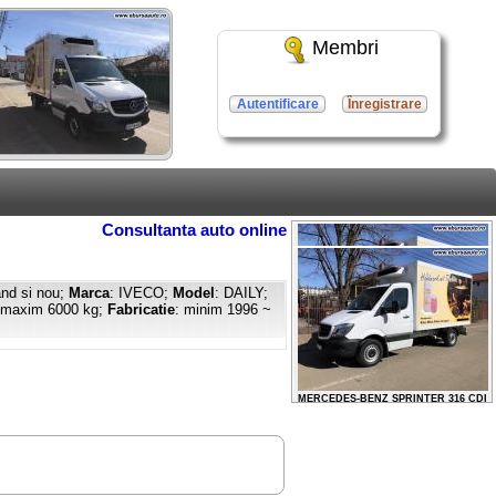
Membri
Autentificare
Înregistrare
Consultanta auto online
nd si nou;
Marca
: IVECO;
Model
: DAILY;
~ maxim 6000 kg;
Fabricatie
: minim 1996 ~
MERCEDES-BENZ SPRINTER 316 CDI
2013 / 12500 EURO
MERCEDES-BENZ SPRINTER 316 CDI
2013 / 12500 EURO