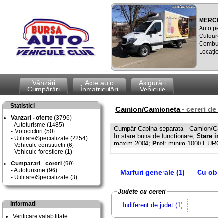
MERCE
Auto p
Culoar
Combus
Locaţie
Vânzări
Acte auto
Asigurări
Cumpărări
Înmatriculări
Vehicule
Statistici
Camion/Camioneta
- cereri de
Vanzari - oferte
(3796)
Autoturisme (1485)
Cumpăr Cabina separata - Camion/Ca
Motocicluri (50)
In stare buna de functionare;
Stare i
Utilitare/Specializate (2254)
maxim 2004;
Pret
: minim 1000 EUR
Vehicule constructii (6)
Vehicule forestiere (1)
Cumparari - cereri
(99)
Autoturisme (96)
Marfuri generale (1)
Cu obl
Utilitare/Specializate (3)
Judete cu cereri
Informatii
Indiferent de judet (1)
Verificare valabilitate