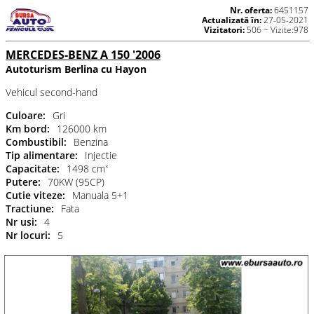
Nr. oferta:
6451157
Actualizată în:
27-05-2021
Vizitatori:
506 ~ Vizite:978
MERCEDES-BENZ A 150 '2006
Autoturism Berlina cu Hayon
Vehicul second-hand
Culoare:
Gri
Km bord:
126000 km
Combustibil:
Benzina
Tip alimentare:
Injectie
Capacitate:
1498 cm
3
Putere:
70KW (95CP)
Cutie viteze:
Manuala 5+1
Tractiune:
Fata
Nr usi:
4
Nr locuri:
5