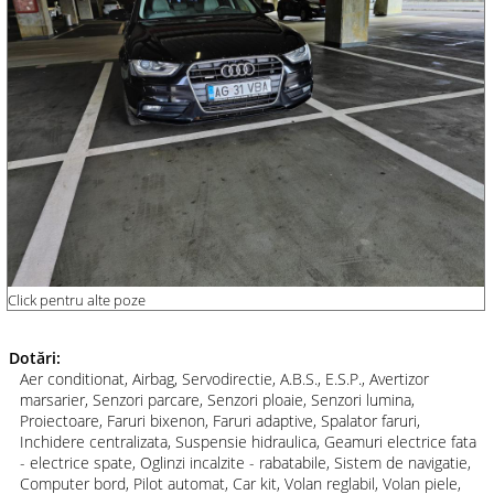
Click pentru alte poze
Dotări:
Aer conditionat, Airbag, Servodirectie, A.B.S., E.S.P., Avertizor
marsarier, Senzori parcare, Senzori ploaie, Senzori lumina,
Proiectoare, Faruri bixenon, Faruri adaptive, Spalator faruri,
Inchidere centralizata, Suspensie hidraulica, Geamuri electrice fata
- electrice spate, Oglinzi incalzite - rabatabile, Sistem de navigatie,
Computer bord, Pilot automat, Car kit, Volan reglabil, Volan piele,