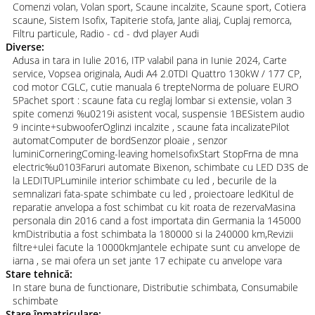
Comenzi volan, Volan sport, Scaune incalzite, Scaune sport, Cotiera
scaune, Sistem Isofix, Tapiterie stofa, Jante aliaj, Cuplaj remorca,
Filtru particule, Radio - cd - dvd player Audi
Diverse:
Adusa in tara in Iulie 2016, ITP valabil pana in Iunie 2024, Carte
service, Vopsea originala, Audi A4 2.0TDI Quattro 130kW / 177 CP,
cod motor CGLC, cutie manuala 6 trepteNorma de poluare EURO
5Pachet sport : scaune fata cu reglaj lombar si extensie, volan 3
spite comenzi %u0219i asistent vocal, suspensie 1BESistem audio
9 incinte+subwooferOglinzi incalzite , scaune fata incalizatePilot
automatComputer de bordSenzor ploaie , senzor
luminiCorneringComing-leaving homeIsofixStart StopFrna de mna
electric%u0103Faruri automate Bixenon, schimbate cu LED D3S de
la LEDITUPLuminile interior schimbate cu led , becurile de la
semnalizari fata-spate schimbate cu led , proiectoare ledKitul de
reparatie anvelopa a fost schimbat cu kit roata de rezervaMasina
personala din 2016 cand a fost importata din Germania la 145000
kmDistributia a fost schimbata la 180000 si la 240000 km,Revizii
filtre+ulei facute la 10000kmJantele echipate sunt cu anvelope de
iarna , se mai ofera un set jante 17 echipate cu anvelope vara
Stare tehnică:
In stare buna de functionare, Distributie schimbata, Consumabile
schimbate
Stare înmatriculare: