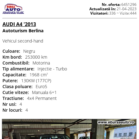
Nr. oferta:
6451296
Actualizată în:
21-04-2023
Vizitatori:
336 ~ Vizite:444
AUDI A4 '2013
Autoturism Berlina
Vehicul second-hand
Culoare:
Negru
Km bord:
253000 km
Combustibil:
Motorina
Tip alimentare:
Injectie - Turbo
Capacitate:
1968 cm
3
Putere:
130KW (177CP)
Clasa poluare:
Euro5
Cutie viteze:
Manuala 6+1
Tractiune:
4x4 Permanent
Nr usi:
4
Nr locuri:
4