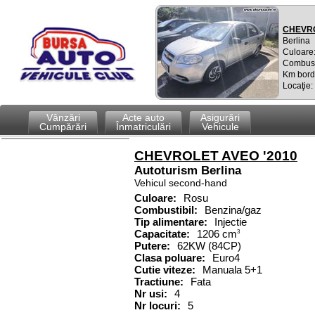
CHEVRO
Berlina
Culoare:
Combust
Km bord
Locaţie
Vânzări
Acte auto
Asigurări
Cumpărări
Înmatriculări
Vehicule
CHEVROLET AVEO '2010
Autoturism
Berlina
Vehicul second-hand
Culoare:
Rosu
Combustibil
:
Benzina/gaz
Tip alimentare:
Injectie
Capacitate
:
1206
cm
3
Putere
:
62KW (84CP)
Clasa poluare:
Euro4
Cutie viteze:
Manuala 5+1
Tractiune:
Fata
Nr usi:
4
Nr locuri:
5