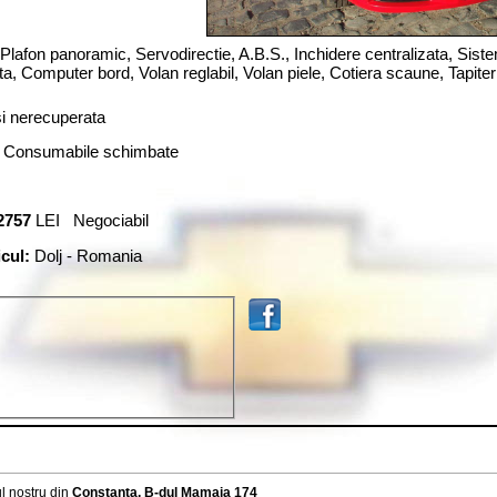
Plafon panoramic,
Servodirectie,
A.B.S.,
Inchidere centralizata,
Sist
ta
,
Computer bord,
Volan reglabil,
Volan piele,
Cotiera scaune,
Tapiter
 si nerecuperata
e, Consumabile schimbate
2757
LEI Negociabil
icul:
Dolj - Romania
l nostru din
Constanta, B-dul Mamaia 174