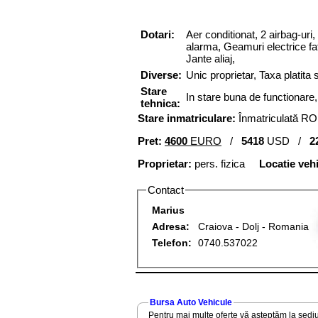
Dotari:
Aer conditionat,
2 airbag-uri,
alarma,
Geamuri
electrice fa
Jante aliaj,
Diverse:
Unic proprietar, Taxa platita
Stare
In stare buna de functionar
tehnica:
Stare inmatriculare:
Înmatriculată RO
Pret:
4600
EURO
/
5418
USD /
2
Proprietar:
pers. fizica
Locatie veh
Contact
Marius
Adresa:
Craiova - Dolj - Romania
Telefon:
0740.537022
Bursa Auto Vehicule
Pentru mai multe oferte vă așteptăm la sediu