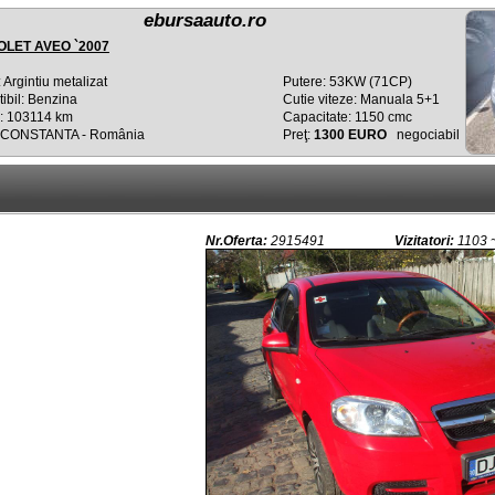
ebursaauto.ro
LET AVEO `2007
 Argintiu metalizat
Putere: 53KW (71CP)
ibil: Benzina
Cutie viteze: Manuala 5+1
: 103114 km
Capacitate: 1150 cmc
: CONSTANTA - România
Preţ:
1300 EURO
negociabil
Nr.Oferta:
2915491
Vizitatori:
1103 ~