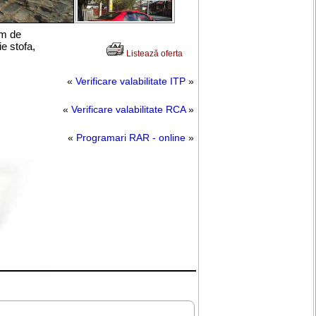
em de
ie stofa,
Listează oferta
«
Verificare valabilitate ITP
»
«
Verificare valabilitate RCA
»
«
Programari RAR - online
»