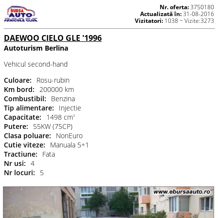
Nr. oferta:
3750180
Actualizată în:
31-08-2016
Vizitatori:
1038 ~ Vizite:3273
DAEWOO CIELO GLE '1996
Autoturism Berlina
Vehicul second-hand
Culoare:
Rosu-rubin
Km bord:
200000 km
Combustibil:
Benzina
Tip alimentare:
Injectie
Capacitate:
1498 cm
3
Putere:
55KW (75CP)
Clasa poluare:
NonEuro
Cutie viteze:
Manuala 5+1
Tractiune:
Fata
Nr usi:
4
Nr locuri:
5