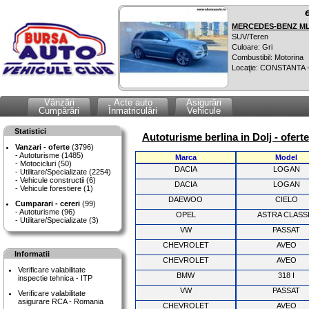
MERCEDES-BENZ ML 
SUV/Teren
Culoare: Gri
Combustibil: Motorina
Locaţie: CONSTANTA 
Vânzări
Acte auto
Asigurări
Cumpărări
Înmatriculări
Vehicule
Statistici
Autoturisme berlina in Dolj - ofert
Vanzari - oferte
(3796)
Autoturisme (1485)
Marca
Model
Motocicluri (50)
DACIA
LOGAN
Utilitare/Specializate (2254)
Vehicule constructii (6)
DACIA
LOGAN
Vehicule forestiere (1)
DAEWOO
CIELO
Cumparari - cereri
(99)
Autoturisme (96)
OPEL
ASTRA CLASS
Utilitare/Specializate (3)
VW
PASSAT
CHEVROLET
AVEO
Informatii
CHEVROLET
AVEO
Verificare valabilitate
BMW
318 I
inspectie tehnica - ITP
VW
PASSAT
Verificare valabilitate
asigurare RCA - Romania
CHEVROLET
AVEO