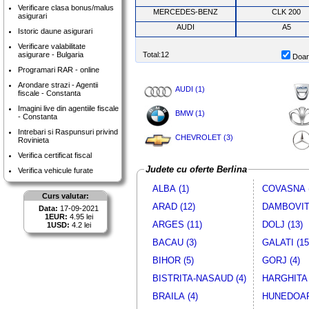
Verificare clasa bonus/malus
MERCEDES-BENZ
CLK 200
asigurari
AUDI
A5
Istoric daune asigurari
Verificare valabilitate
asigurare - Bulgaria
Total:12
Doar 
Programari RAR - online
Arondare strazi - Agentii
AUDI (1)
fiscale - Constanta
Imagini live din agentiile fiscale
BMW (1)
- Constanta
Intrebari si Raspunsuri privind
CHEVROLET (3)
Rovinieta
Verifica certificat fiscal
Judete cu oferte Berlina
Verifica vehicule furate
ALBA (1)
COVASNA (
Curs valutar:
ARAD (12)
DAMBOVITA
Data:
17-09-2021
1EUR:
4.95 lei
ARGES (11)
DOLJ (13)
1USD:
4.2 lei
BACAU (3)
GALATI (15
BIHOR (5)
GORJ (4)
BISTRITA-NASAUD (4)
HARGHITA 
BRAILA (4)
HUNEDOAR