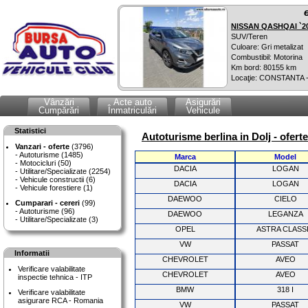
NISSAN QASHQAI `2
SUV/Teren
Culoare: Gri metalizat
Combustibil: Motorina
Km bord: 80155 km
Locaţie: CONSTANTA 
Vânzări
Acte auto
Asigurări
Cumpărări
Înmatriculări
Vehicule
Statistici
Autoturisme berlina in Dolj - ofert
Vanzari - oferte
(3796)
Autoturisme (1485)
Marca
Model
Motocicluri (50)
DACIA
LOGAN
Utilitare/Specializate (2254)
Vehicule constructii (6)
DACIA
LOGAN
Vehicule forestiere (1)
DAEWOO
CIELO
Cumparari - cereri
(99)
Autoturisme (96)
DAEWOO
LEGANZA
Utilitare/Specializate (3)
OPEL
ASTRA CLASS
VW
PASSAT
Informatii
CHEVROLET
AVEO
Verificare valabilitate
CHEVROLET
AVEO
inspectie tehnica - ITP
BMW
318 I
Verificare valabilitate
asigurare RCA - Romania
VW
PASSAT