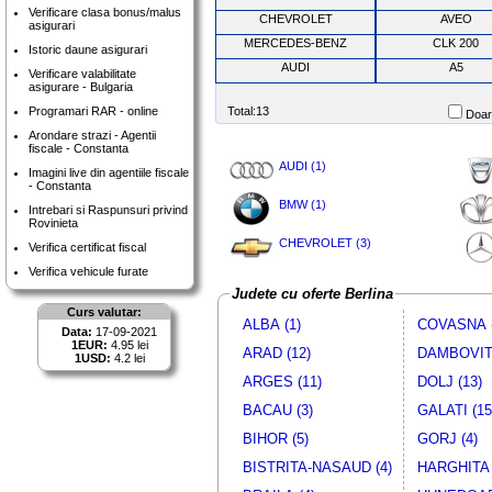
Verificare clasa bonus/malus
CHEVROLET
AVEO
asigurari
MERCEDES-BENZ
CLK 200
Istoric daune asigurari
AUDI
A5
Verificare valabilitate
asigurare - Bulgaria
Programari RAR - online
Total:13
Doar 
Arondare strazi - Agentii
fiscale - Constanta
AUDI (1)
Imagini live din agentiile fiscale
- Constanta
BMW (1)
Intrebari si Raspunsuri privind
Rovinieta
CHEVROLET (3)
Verifica certificat fiscal
Verifica vehicule furate
Judete cu oferte Berlina
Curs valutar:
ALBA (1)
COVASNA (
Data:
17-09-2021
1EUR:
4.95 lei
ARAD (12)
DAMBOVITA
1USD:
4.2 lei
ARGES (11)
DOLJ (13)
BACAU (3)
GALATI (15
BIHOR (5)
GORJ (4)
BISTRITA-NASAUD (4)
HARGHITA 