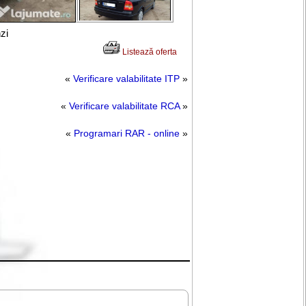
nzi
Listează oferta
«
Verificare valabilitate ITP
»
«
Verificare valabilitate RCA
»
«
Programari RAR - online
»