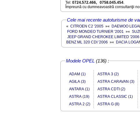
Tel:
0724.572.466, 0758.045.454
.
Împreună cu dumneavoastră consultanţii noş
Cele mai recente autoturisme de van
«
CITROEN C2 '2005
»
«
DAEWOO LEGAN
FORD MONDEO TURNIER '2001
»
«
SUZ
JEEP GRAND CHEROKEE LIMITED '2006
BENZ ML 320 CDI '2006
»
«
DACIA LOGAN
Modele OPEL
(136) :
ADAM (1)
ASTRA 3 (2)
AGILA (3)
ASTRA CARAVAN (3)
ANTARA (1)
ASTRA CDTI (2)
ASTRA (19)
ASTRA CLASSIC (1)
ASTRA 2 (2)
ASTRA G (8)