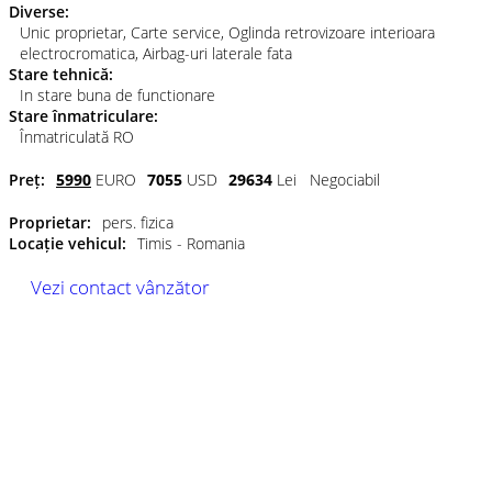
Diverse:
Unic proprietar, Carte service, Oglinda retrovizoare interioara
electrocromatica, Airbag-uri laterale fata
Stare tehnică:
In stare buna de functionare
Stare înmatriculare:
Înmatriculată RO
Preț:
5990
EURO
7055
USD
29634
Lei
Negociabil
Proprietar:
pers. fizica
Locație vehicul:
Timis - Romania
Vezi contact vânzător