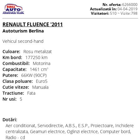
Nr. oferta:
6266000
Actualizată în:
04-04-2019
Vizitatori:
510 ~ Vizite:798
RENAULT FLUENCE '2011
Autoturism Berlina
Vehicul second-hand
Culoare:
Rosu metalizat
Km bord:
177250 km
Combustibil:
Motorina
Capacitate:
1461 cm
3
Putere:
66KW (90CP)
Clasa poluare:
Euro5
Cutie viteze:
Manuala
Tractiune:
Fata
Nr usi:
5
Dotări:
Aer conditionat, Servodirectie, A.B.S., E.S.P., Proiectoare, Inchidere
centralizata, Geamuri electrice, Oglinzi electrice, Computer bord,
Radio - cd