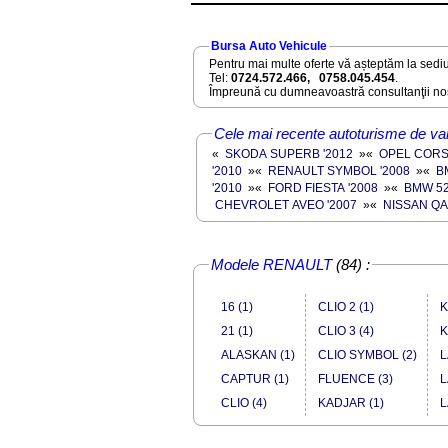
Bursa Auto Vehicule
Pentru mai multe oferte vă așteptăm la sediu
Tel:
0724.572.466, 0758.045.454
.
Împreună cu dumneavoastră consultanţii noş
Cele mai recente autoturisme de va
«
SKODA SUPERB '2012
»
«
OPEL CORSA
'2010
»
«
RENAULT SYMBOL '2008
»
«
B
'2010
»
«
FORD FIESTA '2008
»
«
BMW 52
CHEVROLET AVEO '2007
»
«
NISSAN QA
Modele RENAULT
(84) :
16 (1)
CLIO 2 (1)
K
21 (1)
CLIO 3 (4)
K
ALASKAN (1)
CLIO SYMBOL (2)
L
CAPTUR (1)
FLUENCE (3)
L
CLIO (4)
KADJAR (1)
L