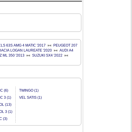
S 63S AMG 4 MATIC '2017
»
«
PEUGEOT 207
DACIA LOGAN LAUREATE '2020
»
«
AUDI A4
ML 350 '2013
»
«
SUZUKI SX4 '2022
»
«
C (6)
TWINGO (1)
C 3 (1)
VEL SATIS (1)
L (13)
L 3 (1)
C (3)