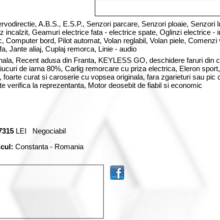
rvodirectie,
A.B.S.,
E.S.P.,
Senzori parcare,
Senzori ploaie,
Senzori 
z incalzit,
Geamuri
electrice fata
-
electrice spate
, Oglinzi
electrice
-
i
c
,
Computer bord,
Pilot automat,
Volan reglabil,
Volan piele,
Comenzi 
ofa,
Jante aliaj,
Cuplaj remorca,
Linie - audio
inala, Recent adusa din Franta, KEYLESS GO, deschidere faruri din c
ciucuri de iarna 80%, Carlig remorcare cu priza electrica, Eleron sport,
 foarte curat si caroserie cu vopsea originala, fara zgarieturi sau pic 
e verifica la reprezentanta, Motor deosebit de fiabil si economic
7315
LEI Negociabil
icul:
Constanta - Romania