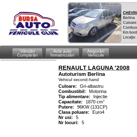
CHEVRO
Berlina
Culoare:
Combust
Km bord
Locaţie
Vânzări
Acte auto
Asigurări
Cumpărări
Înmatriculări
Vehicule
RENAULT LAGUNA '2008
Autoturism
Berlina
Vehicul second-hand
Culoare:
Gri-albastru
Combustibil
:
Motorina
Tip alimentare:
Injectie
Capacitate
:
1870
cm
3
Putere
:
96KW (131CP)
Clasa poluare:
Euro4
Nr usi:
5
Nr locuri:
5