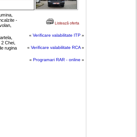
lumina,
ncalzite
-
Listează oferta
volan,
«
Verificare valabilitate ITP
»
artela,
 2 Chei,
de rugina
«
Verificare valabilitate RCA
»
«
Programari RAR - online
»