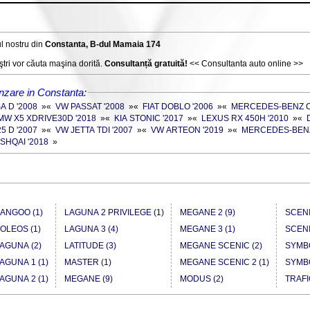
l nostru din
Constanta, B-dul Mamaia 174
tri vor căuta maşina dorită.
Consultanță gratuită!
<< Consultanta auto online >>
nzare in Constanta:
 D '2008
»
«
VW PASSAT '2008
»
«
FIAT DOBLO '2006
»
«
MERCEDES-BENZ CL
MW X5 XDRIVE30D '2018
»
«
KIA STONIC '2017
»
«
LEXUS RX 450H '2010
»
«
5 D '2007
»
«
VW JETTA TDI '2007
»
«
VW ARTEON '2019
»
«
MERCEDES-BENZ 
SHQAI '2018
»
ANGOO (1)
LAGUNA 2 PRIVILEGE (1)
MEGANE 2 (9)
SCENI
OLEOS (1)
LAGUNA 3 (4)
MEGANE 3 (1)
SCENI
AGUNA (2)
LATITUDE (3)
MEGANE SCENIC (2)
SYMBO
AGUNA 1 (1)
MASTER (1)
MEGANE SCENIC 2 (1)
SYMBO
AGUNA 2 (1)
MEGANE (9)
MODUS (2)
TRAFI