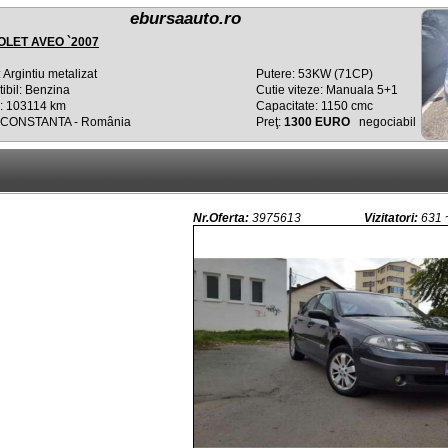
ebursaauto.ro
LET AVEO `2007
 Argintiu metalizat
Putere: 53KW (71CP)
ibil: Benzina
Cutie viteze: Manuala 5+1
: 103114 km
Capacitate: 1150 cmc
: CONSTANTA - România
Preţ:
1300 EURO
negociabil
Nr.Oferta:
3975613
Vizitatori:
631 ~