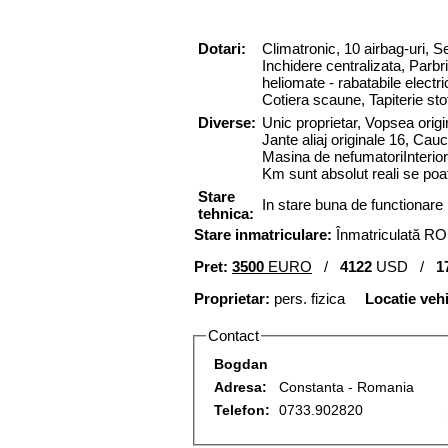
Dotari:
Climatronic,
10 airbag-uri,
Se
Inchidere centralizata,
Parbri
heliomate
-
rabatabile electri
Cotiera scaune,
Tapiterie st
Diverse:
Unic proprietar, Vopsea orig
Jante aliaj originale 16, Cau
Masina de nefumatoriInterior,
Km sunt absolut reali se poat
Stare
In stare buna de functionare
tehnica:
Stare inmatriculare:
Înmatriculată RO
Pret:
3500
EURO
/
4122
USD /
1
Proprietar:
pers. fizica
Locatie veh
Contact
Bogdan
Adresa:
Constanta - Romania
Telefon:
0733.902820