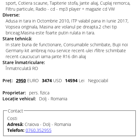
sport, Cotiera scaune, Tapiterie stofa, Jante aliaj, Cuplaj remorca,
Filtru particule, Radio - cd - mp3 player + magazie cd VW
Diverse:
Adusa in tara in Octombrie 2010, ITP valabil pana in Iunie 2017,
Vopsea originala, Masina are volanul pe dreapta.2 chei tip
briceag.Masina este foarte putin rulata in tara.
Stare tehnică:
In stare buna de functionare, Consumabile schimbate, Bujii noi
Germany-kit ambreaj nou-service recent-ulei /filtre schimbate
recent-cauciucuri iarna-jante R16 din aliaj
Stare înmatriculare:
Înmatriculată RO
Preț:
2950
EURO
3474
USD
14594
Lei
Negociabil
Proprietar:
pers. fizica
Locație vehicul:
Dolj - Romania
Contact
Costi
Adresă:
Craiova - Dolj - Romania
Telefon:
0760.352955