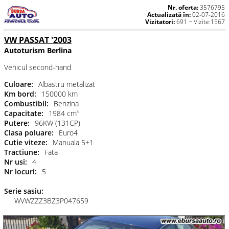
Nr. oferta:
3576795
Actualizată în:
02-07-2016
Vizitatori:
691 ~ Vizite:1567
VW PASSAT '2003
Autoturism Berlina
Vehicul second-hand
Culoare:
Albastru metalizat
Km bord:
150000 km
Combustibil:
Benzina
Capacitate:
1984 cm
3
Putere:
96KW (131CP)
Clasa poluare:
Euro4
Cutie viteze:
Manuala 5+1
Tractiune:
Fata
Nr usi:
4
Nr locuri:
5
Serie sasiu:
WVWZZZ3BZ3P047659