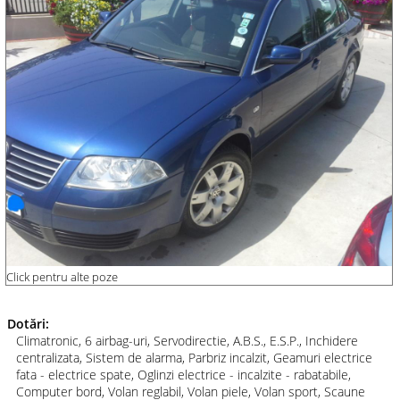
Click pentru alte poze
Dotări:
Climatronic, 6 airbag-uri, Servodirectie, A.B.S., E.S.P., Inchidere
centralizata, Sistem de alarma, Parbriz incalzit, Geamuri electrice
fata - electrice spate, Oglinzi electrice - incalzite - rabatabile,
Computer bord, Volan reglabil, Volan piele, Volan sport, Scaune