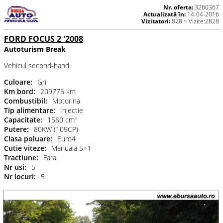
Nr. oferta:
3260367
Actualizată în:
14-04-2016
Vizitatori:
828 ~ Vizite:2828
FORD FOCUS 2 '2008
Autoturism Break
Vehicul second-hand
Culoare:
Gri
Km bord:
209776 km
Combustibil:
Motorina
Tip alimentare:
Injectie
Capacitate:
1560 cm
3
Putere:
80KW (109CP)
Clasa poluare:
Euro4
Cutie viteze:
Manuala 5+1
Tractiune:
Fata
Nr usi:
5
Nr locuri:
5