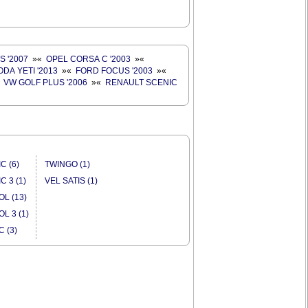
 '2007
»
«
OPEL CORSA C '2003
»
«
DA YETI '2013
»
«
FORD FOCUS '2003
»
«
«
VW GOLF PLUS '2006
»
«
RENAULT SCENIC
C (6)
TWINGO (1)
C 3 (1)
VEL SATIS (1)
L (13)
L 3 (1)
C (3)