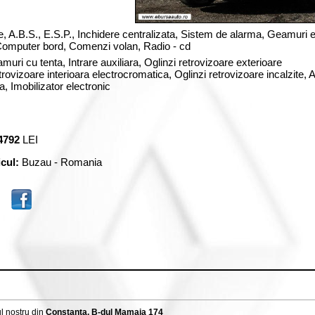
e,
A.B.S.,
E.S.P.,
Inchidere centralizata,
Sistem de alarma,
Geamuri
e
omputer bord,
Comenzi volan,
Radio - cd
muri cu tenta, Intrare auxiliara, Oglinzi retrovizoare exterioare
rovizoare interioara electrocromatica, Oglinzi retrovizoare incalzite, A
na, Imobilizator electronic
4792
LEI
icul:
Buzau - Romania
l nostru din
Constanta, B-dul Mamaia 174