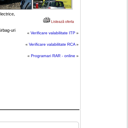
lectrice
,
Listează oferta
irbag-uri
«
Verificare valabilitate ITP
»
«
Verificare valabilitate RCA
»
«
Programari RAR - online
»