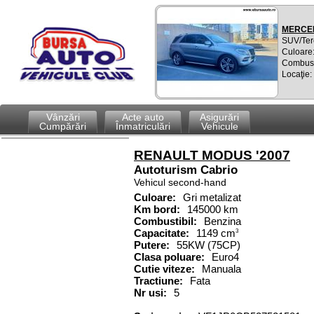
MERCED
SUV/Ter
Culoare:
Combusti
Locaţie
Vânzări
Acte auto
Asigurări
Cumpărări
Înmatriculări
Vehicule
RENAULT MODUS '2007
Autoturism
Cabrio
Vehicul second-hand
Culoare:
Gri metalizat
Km bord:
145000 km
Combustibil
:
Benzina
Capacitate
:
1149
cm
3
Putere
:
55KW (75CP)
Clasa poluare:
Euro4
Cutie viteze:
Manuala
Tractiune:
Fata
Nr usi:
5