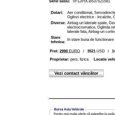
Serie sasiu:
VF1JP0CB537521581
Dotari:
Aer conditionat,
Servodirecti
Oglinzi
electrice
-
incalzite
,
C
Diverse:
Airbag-uri laterale spate, Gea
electrocromatice, Oglinda ret
laterale fata, Airbag-uri corti
Stare
In stare buna de functionare
tehnica:
Pret:
2990
EURO
/
3521
USD /
1
Proprietar:
pers. fizica
Locatie veh
Vezi contact vânzător
Bursa Auto Vehicule
Pentru mai multe oferte vă așteptăm la sediu