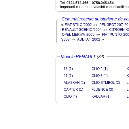
Tel:
0724.572.466, 0758.045.454
.
Împreună cu dumneavoastră consultanţii noş
Cele mai recente autoturisme de va
«
FIAT STILO '2002
»
«
PEUGEOT 207 '20
RENAULT SCENIC '2004
»
«
CITROEN X
OPEL MERIVA '2005
»
«
FIAT PUNTO '20
'2008
»
«
AUDI A4 '2002
»
Modele RENAULT
(84) :
16 (1)
CLIO 2 (1)
K
21 (1)
CLIO 3 (4)
K
ALASKAN (1)
CLIO SYMBOL (2)
L
CAPTUR (1)
FLUENCE (3)
L
CLIO (4)
KADJAR (1)
L