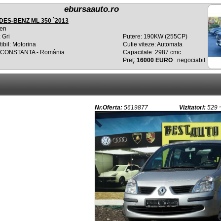
ebursaauto.ro
ES-BENZ ML 350 `2013
en
 Gri
Putere: 190KW (255CP)
bil: Motorina
Cutie viteze: Automata
: CONSTANTA - România
Capacitate: 2987 cmc
Preţ:
16000 EURO
negociabil
Nr.Oferta:
5619877
Vizitatori:
529 ~