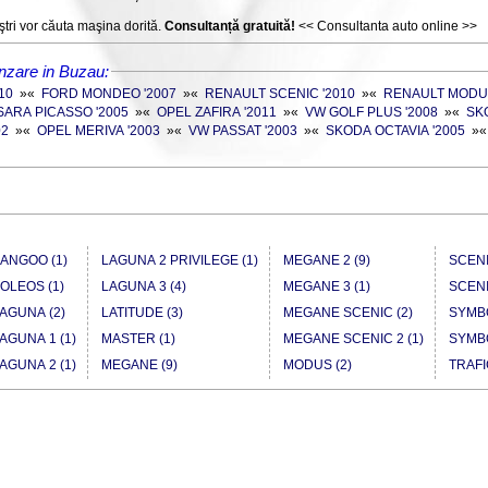
tri vor căuta maşina dorită.
Consultanță gratuită!
<< Consultanta auto online >>
nzare in Buzau:
10
»
«
FORD MONDEO '2007
»
«
RENAULT SCENIC '2010
»
«
RENAULT MODUS
SARA PICASSO '2005
»
«
OPEL ZAFIRA '2011
»
«
VW GOLF PLUS '2008
»
«
SKO
02
»
«
OPEL MERIVA '2003
»
«
VW PASSAT '2003
»
«
SKODA OCTAVIA '2005
»
ANGOO (1)
LAGUNA 2 PRIVILEGE (1)
MEGANE 2 (9)
SCENI
OLEOS (1)
LAGUNA 3 (4)
MEGANE 3 (1)
SCENI
AGUNA (2)
LATITUDE (3)
MEGANE SCENIC (2)
SYMBO
AGUNA 1 (1)
MASTER (1)
MEGANE SCENIC 2 (1)
SYMBO
AGUNA 2 (1)
MEGANE (9)
MODUS (2)
TRAFI