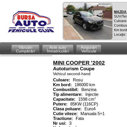
MAZDA 
SUV/Ter
Culoare:
Combusti
Km bord
Locaţie:
Vânzări
Acte auto
Asigurări
Cumpărări
Înmatriculări
Vehicule
MINI COOPER '2002
Autoturism
Coupe
Vehicul second-hand
Culoare:
Rosu
Km bord:
186000 km
Combustibil
:
Benzina
Tip alimentare:
Injectie
Capacitate
:
1598
cm
3
Putere
:
85KW (116CP)
Clasa poluare:
Euro4
Cutie viteze:
Manuala 5+1
Tractiune:
Fata
Nr usi:
3