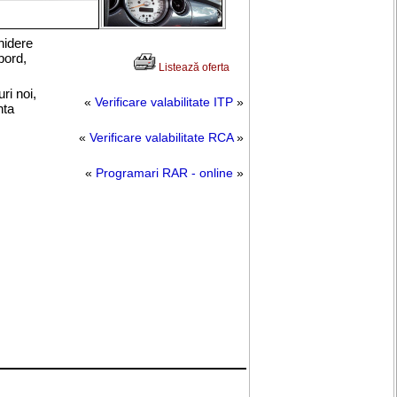
hidere
bord,
Listează oferta
ri noi,
«
Verificare valabilitate ITP
»
nta
«
Verificare valabilitate RCA
»
«
Programari RAR - online
»