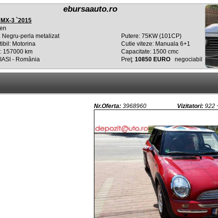
ebursaauto.ro
MX-3 `2015
en
 Negru-perla metalizat
Putere: 75KW (101CP)
bil: Motorina
Cutie viteze: Manuala 6+1
: 157000 km
Capacitate: 1500 cmc
 IASI - România
Preţ:
10850 EURO
negociabil
Nr.Oferta:
3968960
Vizitatori:
922 ~