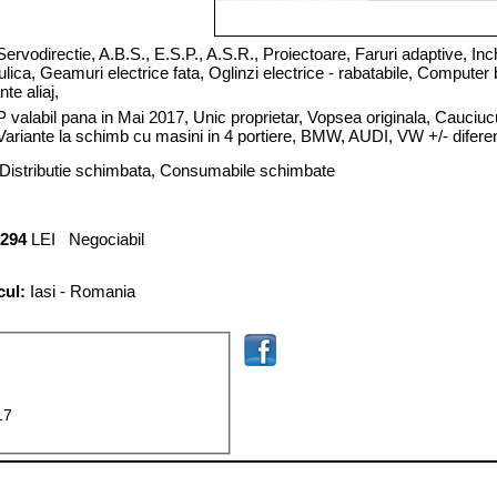
Servodirectie,
A.B.S.,
E.S.P.,
A.S.R.,
Proiectoare,
Faruri adaptive,
Inc
ulica,
Geamuri
electrice fata
, Oglinzi
electrice
-
rabatabile
,
Computer 
nte aliaj,
P valabil pana in Mai 2017, Unic proprietar, Vopsea originala, Cauciucu
 Variante la schimb cu masini in 4 portiere, BMW, AUDI, VW +/- difere
, Distributie schimbata, Consumabile schimbate
294
LEI Negociabil
cul:
Iasi - Romania
17