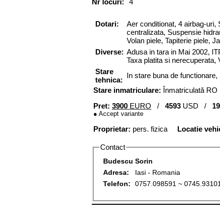
Nr locuri:
4
Dotari:
Aer conditionat,
4 airbag-uri,
centralizata,
Suspensie hidra
Volan piele,
Tapiterie piele,
Ja
Diverse:
Adusa in tara in Mai 2002, IT
Taxa platita si nerecuperata,
Stare
In stare buna de functionare
tehnica:
Stare inmatriculare:
Înmatriculată RO
Pret:
3900
EURO
/
4593
USD /
19
● Accept variante
Proprietar:
pers. fizica
Locatie vehi
Contact
Budescu Sorin
Adresa:
Iasi - Romania
Telefon:
0757.098591 ~ 0745.9310