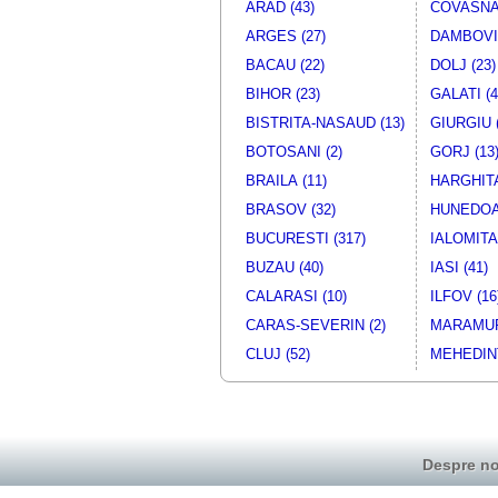
ARAD (43)
COVASNA 
ARGES (27)
DAMBOVIT
BACAU (22)
DOLJ (23)
BIHOR (23)
GALATI (4
BISTRITA-NASAUD (13)
GIURGIU (
BOTOSANI (2)
GORJ (13
BRAILA (11)
HARGHITA
BRASOV (32)
HUNEDOA
BUCURESTI (317)
IALOMITA 
BUZAU (40)
IASI (41)
CALARASI (10)
ILFOV (16
CARAS-SEVERIN (2)
MARAMUR
CLUJ (52)
MEHEDINT
Despre no