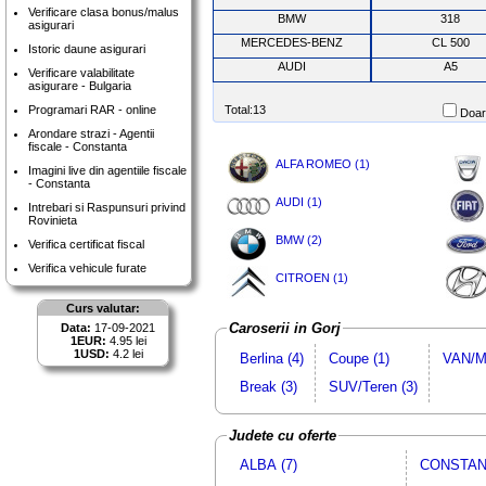
Verificare clasa bonus/malus
BMW
318
asigurari
MERCEDES-BENZ
CL 500
Istoric daune asigurari
AUDI
A5
Verificare valabilitate
asigurare - Bulgaria
Programari RAR - online
Total:13
Doar 
Arondare strazi - Agentii
fiscale - Constanta
ALFA ROMEO (1)
Imagini live din agentiile fiscale
- Constanta
AUDI (1)
Intrebari si Raspunsuri privind
Rovinieta
BMW (2)
Verifica certificat fiscal
Verifica vehicule furate
CITROEN (1)
Curs valutar:
Caroserii in Gorj
Data:
17-09-2021
1EUR:
4.95 lei
1USD:
4.2 lei
Berlina (4)
Coupe (1)
VAN/M
Break (3)
SUV/Teren (3)
Judete cu oferte
ALBA (7)
CONSTANT