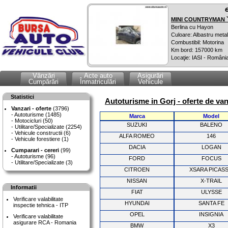
MINI COUNTRYMAN `
Berlina cu Hayon
Culoare: Albastru metal
Combustibil: Motorina
Km bord: 157000 km
Locaţie: IASI - Români
Vânzări
Acte auto
Asigurări
Cumpărări
Înmatriculări
Vehicule
Statistici
Autoturisme in Gorj - oferte de va
Vanzari - oferte
(3796)
Autoturisme (1485)
Marca
Model
Motocicluri (50)
SUZUKI
BALENO
Utilitare/Specializate (2254)
Vehicule constructii (6)
ALFA ROMEO
146
Vehicule forestiere (1)
DACIA
LOGAN
Cumparari - cereri
(99)
Autoturisme (96)
FORD
FOCUS
Utilitare/Specializate (3)
CITROEN
XSARA PICAS
NISSAN
X-TRAIL
Informatii
FIAT
ULYSSE
Verificare valabilitate
HYUNDAI
SANTA FE
inspectie tehnica - ITP
OPEL
INSIGNIA
Verificare valabilitate
asigurare RCA - Romania
BMW
X3