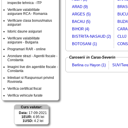
inspectie tehnica - ITP
ARAD (9)
BRASO
Verificare valabilitate
asigurare RCA - Romania
ARGES (5)
BUCUR
Verificare clasa bonus/malus
BACAU (5)
BUZAU
asigurari
BIHOR (4)
CARAS
Istoric daune asigurari
BISTRITA-NASAUD (2)
CLUJ 
Verificare valabilitate
asigurare - Bulgaria
BOTOSANI (1)
CONST
Programari RAR - online
Arondare strazi - Agentii fiscale -
Caroserii in Caras-Severin
Constanta
Berlina cu Hayon (1)
SUV/Tere
Imagini live din agentiile fiscale -
Constanta
Intrebari si Raspunsuri privind
Rovinieta
Verifica certificat fiscal
Verifica vehicule furate
Curs valutar:
Data:
17-09-2021
1EUR:
4.95 lei
1USD:
4.2 lei