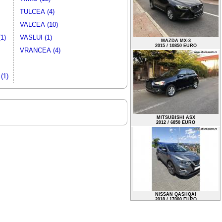
TULCEA (4)
VALCEA (10)
1)
VASLUI (1)
VRANCEA (4)
MAZDA MX-3
2015 / 10850 EURO
(1)
MITSUBISHI ASX
2012 / 6850 EURO
NISSAN QASHQAI
2018 / 17000 EURO