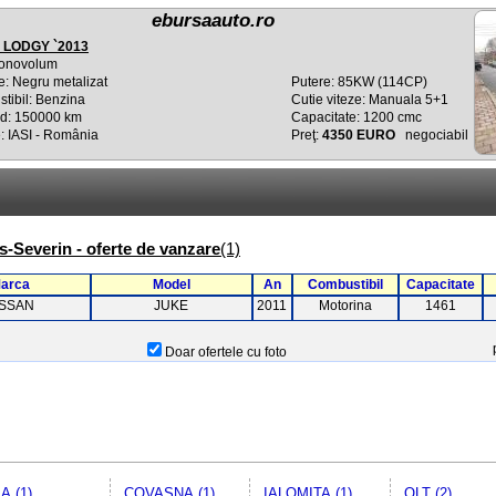
ebursaauto.ro
 LODGY `2013
onovolum
e: Negru metalizat
Putere: 85KW (114CP)
tibil: Benzina
Cutie viteze: Manuala 5+1
d: 150000 km
Capacitate: 1200 cmc
: IASI - România
Preţ:
4350 EURO
negociabil
s-Severin - oferte de vanzare
(1)
arca
Model
An
Combustibil
Capacitate
ISSAN
JUKE
2011
Motorina
1461
Doar ofertele cu foto
A (1)
COVASNA (1)
IALOMITA (1)
OLT (2)