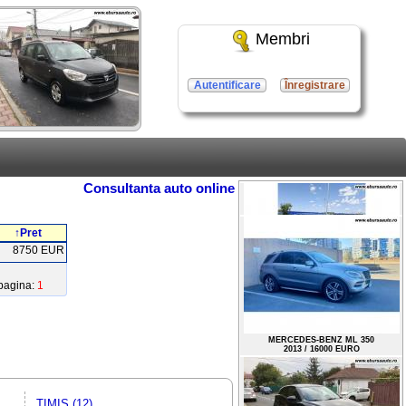
Membri
Autentificare
Înregistrare
Consultanta auto online
↑Pret
8750 EUR
pagina:
1
NISSAN QASHQAI
2018 / 17000 EURO
MERCEDES-BENZ ML 350
2013 / 16000 EURO
TIMIS (12)