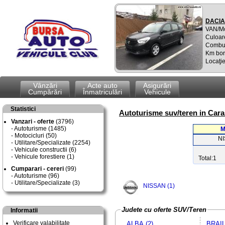
DACIA
VAN/M
Culoar
Combus
Km bor
Locaţie
Vânzări
Acte auto
Asigurări
Cumpărări
Înmatriculări
Vehicule
Statistici
Autoturisme suv/teren in Cara
Vanzari - oferte
(3796)
Autoturisme (1485)
M
Motocicluri (50)
N
Utilitare/Specializate (2254)
Vehicule constructii (6)
Vehicule forestiere (1)
Total:1
Cumparari - cereri
(99)
Autoturisme (96)
Utilitare/Specializate (3)
NISSAN (1)
Judete cu oferte SUV/Teren
Informatii
Verificare valabilitate
ALBA (2)
BRAIL