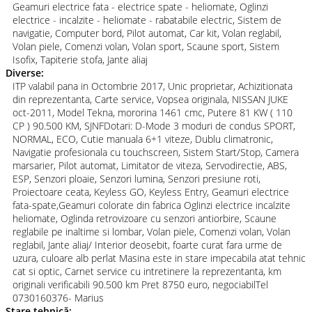
Geamuri electrice fata - electrice spate - heliomate, Oglinzi
electrice - incalzite - heliomate - rabatabile electric, Sistem de
navigatie, Computer bord, Pilot automat, Car kit, Volan reglabil,
Volan piele, Comenzi volan, Volan sport, Scaune sport, Sistem
Isofix, Tapiterie stofa, Jante aliaj
Diverse:
ITP valabil pana in Octombrie 2017, Unic proprietar, Achizitionata
din reprezentanta, Carte service, Vopsea originala, NISSAN JUKE
oct-2011, Model Tekna, mororina 1461 cmc, Putere 81 KW ( 110
CP ) 90.500 KM, SJNFDotari: D-Mode 3 moduri de condus SPORT,
NORMAL, ECO, Cutie manuala 6+1 viteze, Dublu climatronic,
Navigatie profesionala cu touchscreen, Sistem Start/Stop, Camera
marsarier, Pilot automat, Limitator de viteza, Servodirectie, ABS,
ESP, Senzori ploaie, Senzori lumina, Senzori presiune roti,
Proiectoare ceata, Keyless GO, Keyless Entry, Geamuri electrice
fata-spate,Geamuri colorate din fabrica Oglinzi electrice incalzite
heliomate, Oglinda retrovizoare cu senzori antiorbire, Scaune
reglabile pe inaltime si lombar, Volan piele, Comenzi volan, Volan
reglabil, Jante aliaj/ Interior deosebit, foarte curat fara urme de
uzura, culoare alb perlat Masina este in stare impecabila atat tehnic
cat si optic, Carnet service cu intretinere la reprezentanta, km
originali verificabili 90.500 km Pret 8750 euro, negociabilTel
0730160376- Marius
Stare tehnică: