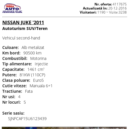
Nr. oferta:
4117675
Actualizată în:
20-12-2016
Vizitatori:
1190 ~ Vizite:3238
NISSAN JUKE '2011
Autoturism SUV/Teren
Vehicul second-hand
Culoare:
Alb metalizat
Km bord:
90500 km
Combustibil:
Motorina
Tip alimentare:
Injectie
Capacitate:
1461 cm
3
Putere:
81KW (110CP)
Clasa poluare:
Euro5
Cutie viteze:
Manuala 6+1
Tractiune:
Fata
Nr usi:
4
Nr locuri:
5
Serie sasiu:
SJNFCAF15U6123439