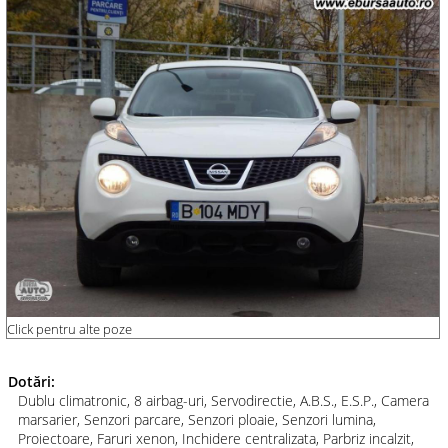
Click pentru alte poze
Dotări:
Dublu climatronic, 8 airbag-uri, Servodirectie, A.B.S., E.S.P., Camera
marsarier, Senzori parcare, Senzori ploaie, Senzori lumina,
Proiectoare, Faruri xenon, Inchidere centralizata, Parbriz incalzit,