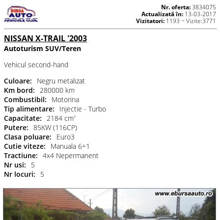
Nr. oferta:
3834075
Actualizată în:
13-03-2017
Vizitatori:
1193 ~ Vizite:3771
NISSAN X-TRAIL '2003
Autoturism SUV/Teren
Vehicul second-hand
Culoare:
Negru metalizat
Km bord:
280000 km
Combustibil:
Motorina
Tip alimentare:
Injectie - Turbo
Capacitate:
2184 cm
3
Putere:
85KW (116CP)
Clasa poluare:
Euro3
Cutie viteze:
Manuala 6+1
Tractiune:
4x4 Nepermanent
Nr usi:
5
Nr locuri:
5