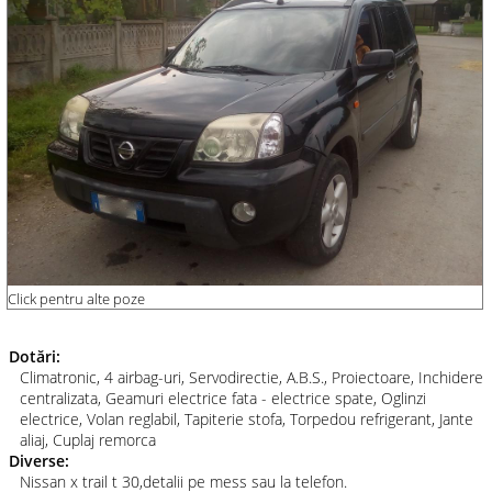
Click pentru alte poze
Dotări:
Climatronic, 4 airbag-uri, Servodirectie, A.B.S., Proiectoare, Inchidere
centralizata, Geamuri electrice fata - electrice spate, Oglinzi
electrice, Volan reglabil, Tapiterie stofa, Torpedou refrigerant, Jante
aliaj, Cuplaj remorca
Diverse:
Nissan x trail t 30,detalii pe mess sau la telefon.