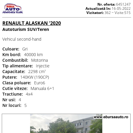
Nr. oferta:
6451247
Actualizată în:
16-05-2022
Vizitatori:
362 ~ Vizite:515
RENAULT ALASKAN '2020
Autoturism SUV/Teren
Vehicul second-hand
Culoare:
Gri
Km bord:
40000 km
Combustibil:
Motorina
Tip alimentare:
Injectie
Capacitate:
2298 cm
3
Putere:
140KW (190CP)
Clasa poluare:
Euro6
Cutie viteze:
Manuala 6+1
Tractiune:
4x4
Nr usi:
4
Nr locuri:
5