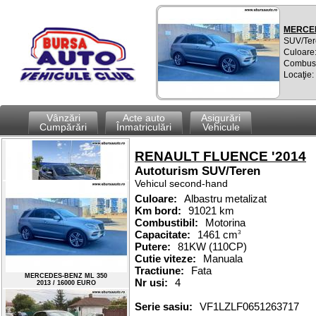
MERCED
SUV/Ter
Culoare:
Combusti
Locaţie
Vânzări
Acte auto
Asigurări
Cumpărări
Înmatriculări
Vehicule
RENAULT FLUENCE '2014
Autoturism
SUV/Teren
Vehicul second-hand
Culoare:
Albastru metalizat
Km bord:
91021 km
Combustibil
:
Motorina
Capacitate
:
1461
cm
3
NISSAN QASHQAI
2018 / 17000 EURO
Putere
:
81KW (110CP)
Cutie viteze:
Manuala
Tractiune:
Fata
Nr usi:
4
Serie sasiu:
VF1LZLF0651263717
MERCEDES-BENZ ML 350