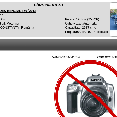
ebursaauto.ro
ES-BENZ ML 350 `2013
en
 Gri
Putere: 190KW (255CP)
bil: Motorina
Cutie viteze: Automata
: CONSTANTA - România
Capacitate: 2987 cmc
Preţ:
16000 EURO
negociabil
Nr.Oferta:
6234808
Vizitatori:
420 