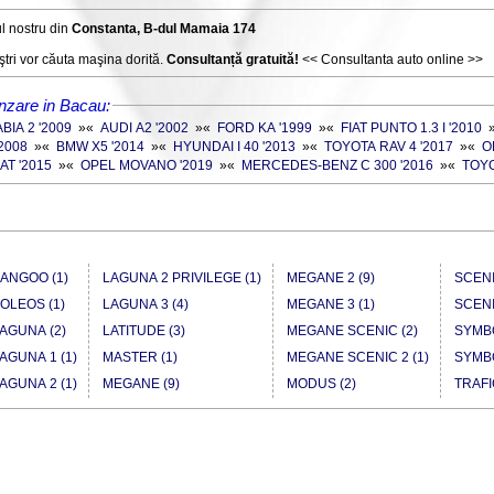
l nostru din
Constanta, B-dul Mamaia 174
tri vor căuta maşina dorită.
Consultanță gratuită!
<< Consultanta auto online >>
nzare in Bacau:
BIA 2 '2009
»
«
AUDI A2 '2002
»
«
FORD KA '1999
»
«
FIAT PUNTO 1.3 I '2010
'2008
»
«
BMW X5 '2014
»
«
HYUNDAI I 40 '2013
»
«
TOYOTA RAV 4 '2017
»
«
O
AT '2015
»
«
OPEL MOVANO '2019
»
«
MERCEDES-BENZ C 300 '2016
»
«
TOYO
ANGOO (1)
LAGUNA 2 PRIVILEGE (1)
MEGANE 2 (9)
SCENI
OLEOS (1)
LAGUNA 3 (4)
MEGANE 3 (1)
SCENI
AGUNA (2)
LATITUDE (3)
MEGANE SCENIC (2)
SYMBO
AGUNA 1 (1)
MASTER (1)
MEGANE SCENIC 2 (1)
SYMBO
AGUNA 2 (1)
MEGANE (9)
MODUS (2)
TRAFI