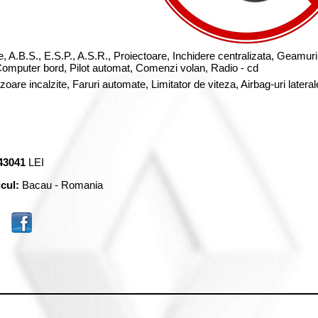
e,
A.B.S.,
E.S.P.,
A.S.R.,
Proiectoare,
Inchidere centralizata,
Geamur
omputer bord,
Pilot automat,
Comenzi volan,
Radio - cd
zoare incalzite, Faruri automate, Limitator de viteza, Airbag-uri lateral
43041
LEI
icul:
Bacau - Romania