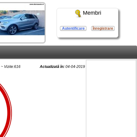
Membri
Autentificare
Înregistrare
~ Vizite:616
Actualizată în:
04-04-2019