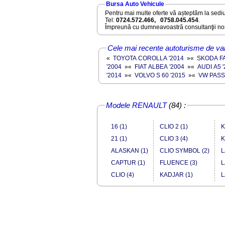
NISSAN QASHQAI
Bursa Auto Vehicule
2018 / 17000 EURO
Pentru mai multe oferte vă așteptăm la sediu
Tel:
0724.572.466, 0758.045.454
.
Împreună cu dumneavoastră consultanţii noş
Cele mai recente autoturisme de va
«
TOYOTA COROLLA '2014
»
«
SKODA FA
'2004
»
«
FIAT ALBEA '2004
»
«
AUDI A5 
'2014
»
«
VOLVO S 60 '2015
»
«
VW PASS
Modele RENAULT
(84) :
16 (1)
CLIO 2 (1)
K
21 (1)
CLIO 3 (4)
K
ALASKAN (1)
CLIO SYMBOL (2)
L
CAPTUR (1)
FLUENCE (3)
L
CLIO (4)
KADJAR (1)
L