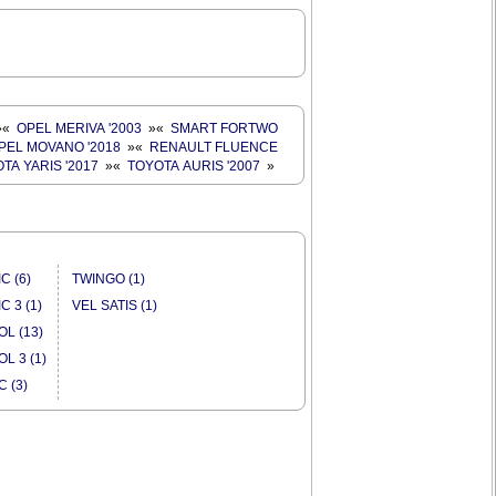
»
«
OPEL MERIVA '2003
»
«
SMART FORTWO
PEL MOVANO '2018
»
«
RENAULT FLUENCE
TA YARIS '2017
»
«
TOYOTA AURIS '2007
»
C (6)
TWINGO (1)
C 3 (1)
VEL SATIS (1)
L (13)
L 3 (1)
C (3)