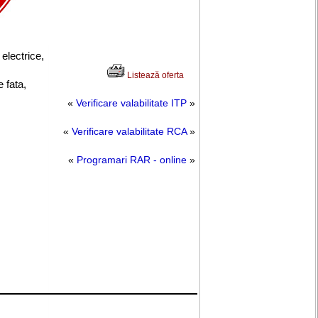
i
electrice
,
Listează oferta
e fata,
«
Verificare valabilitate ITP
»
«
Verificare valabilitate RCA
»
«
Programari RAR - online
»