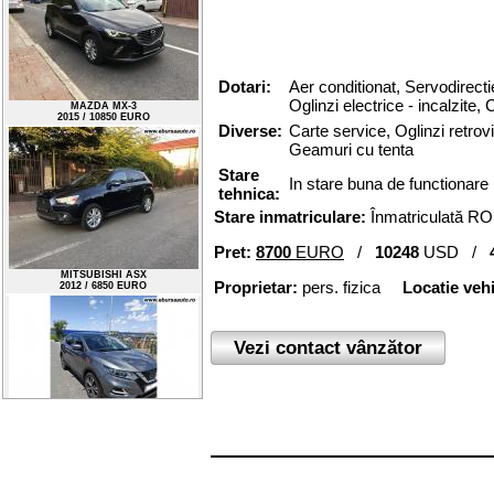
2013 / 16000 EURO
Dotari:
Aer conditionat,
Servodirecti
Oglinzi
electrice
-
incalzite
,
C
Diverse:
Carte service, Oglinzi retrovi
Geamuri cu tenta
MAZDA MX-3
Stare
2015 / 10850 EURO
In stare buna de functionare
tehnica:
Stare inmatriculare:
Înmatriculată RO
Pret:
8700
EURO
/
10248
USD /
Proprietar:
pers. fizica
Locatie veh
MITSUBISHI ASX
2012 / 6850 EURO
Vezi contact vânzător