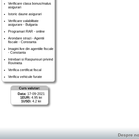
Verificare clasa bonus/malus
asigurari
Istoric daune asigurari
Verificare valabilitate
asigurare - Bulgaria
Programari RAR - online
Arondare strazi - Agentii
fiscale - Constanta
Imagini live din agentiile fiscale
- Constanta
Intrebari si Raspunsuri privind
Rovinieta
Verifica certificat fiscal
Verifica vehicule furate
Curs valutar:
Data:
17-09-2021
1EUR:
4.95 lei
1USD:
4.2 lei
Despre no