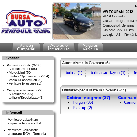
VW TOURAN `2012
VAN/Monovolum
Culoare: Negru-perla m
Combustibil: Benzina
Km bord: 227000 km
Locaţie: IASI - Români
Vânzări
Acte auto
Asigurări
Cumpărări
Înmatriculări
Vehicule
Statistici
Autoturisme in Covasna (6)
Vanzari - oferte
(3796)
Autoturisme (1485)
Berlina (1)
Berlina cu Hayon (1)
Br
Motocicluri (50)
Utilitare/Specializate (2254)
Vehicule constructii (6)
Vehicule forestiere (1)
Utilitare/Specializate in Covasna (44)
Cumparari - cereri
(99)
Autoturisme (96)
Cabina integrata (37)
Cabina s
Utilitare/Specializate (3)
Furgon (35)
Camion
Pick-up (2)
Informatii
Verificare valabilitate
inspectie tehnica - ITP
Verificare valabilitate
asigurare RCA - Romania