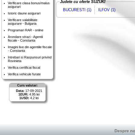
Judete cu oferte SUZUKI
Verificare clasa bonus/malus
asigurari
BUCURESTI (1)
ILFOV (1)
Istoric daune asigurari
Verificare valabilitate
asigurare - Bulgaria
Programari RAR - online
Arondare strazi - Agentii
fiscale - Constanta
Imagini live din agentiile fiscale
- Constanta
Intrebari si Raspunsuri privind
Rovinieta
Verifica certificat fiscal
Verifica vehicule furate
Curs valutar:
Data:
17-09-2021
1EUR:
4.95 lei
1USD:
4.2 lei
Despre no