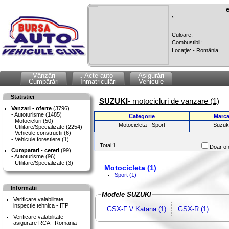
`
Culoare:
Combustibil:
Locaţie: - România
Vânzări
Acte auto
Asigurări
Cumpărări
Înmatriculări
Vehicule
Statistici
SUZUKI
- motocicluri de vanzare (1)
Vanzari - oferte
(3796)
Autoturisme (1485)
Categorie
Marc
Motocicluri (50)
Motocicleta - Sport
Suzuk
Utilitare/Specializate (2254)
Vehicule constructii (6)
Vehicule forestiere (1)
Total:1
Doar ofe
Cumparari - cereri
(99)
Autoturisme (96)
Utilitare/Specializate (3)
Motocicleta (1)
Sport (1)
Informatii
Modele SUZUKI
Verificare valabilitate
inspectie tehnica - ITP
GSX-F \/ Katana (1)
GSX-R (1)
Verificare valabilitate
asigurare RCA - Romania