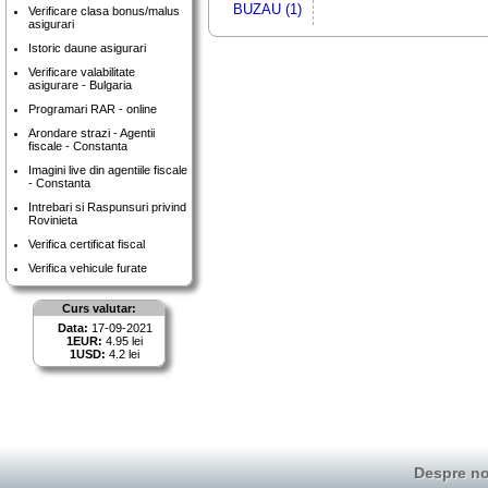
BUZAU (1)
Verificare clasa bonus/malus
asigurari
Istoric daune asigurari
Verificare valabilitate
asigurare - Bulgaria
Programari RAR - online
Arondare strazi - Agentii
fiscale - Constanta
Imagini live din agentiile fiscale
- Constanta
Intrebari si Raspunsuri privind
Rovinieta
Verifica certificat fiscal
Verifica vehicule furate
Curs valutar:
Data:
17-09-2021
1EUR:
4.95 lei
1USD:
4.2 lei
Despre no