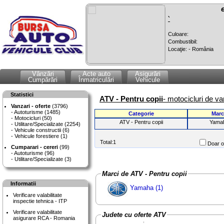
`
Culoare:
Combustibil:
Locaţie: - România
Vânzări
Acte auto
Asigurări
Cumpărări
Înmatriculări
Vehicule
Statistici
ATV - Pentru copii
- motocicluri de va
Vanzari - oferte
(3796)
Autoturisme (1485)
Categorie
Marc
Motocicluri (50)
ATV - Pentru copii
Yama
Utilitare/Specializate (2254)
Vehicule constructii (6)
Vehicule forestiere (1)
Total:1
Doar of
Cumparari - cereri
(99)
Autoturisme (96)
Utilitare/Specializate (3)
Marci de ATV - Pentru copii
Informatii
Yamaha (1)
Verificare valabilitate
inspectie tehnica - ITP
Verificare valabilitate
Judete cu oferte ATV
asigurare RCA - Romania