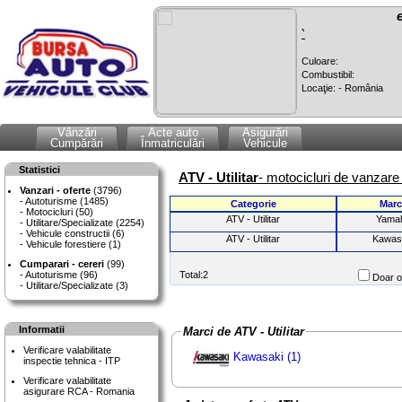
`
Culoare:
Combustibil:
Locaţie: - România
Vânzări
Acte auto
Asigurări
Cumpărări
Înmatriculări
Vehicule
Statistici
ATV - Utilitar
- motocicluri de vanzare 
Vanzari - oferte
(3796)
Autoturisme (1485)
Categorie
Marc
Motocicluri (50)
ATV - Utilitar
Yama
Utilitare/Specializate (2254)
Vehicule constructii (6)
ATV - Utilitar
Kawas
Vehicule forestiere (1)
Cumparari - cereri
(99)
Autoturisme (96)
Total:2
Doar of
Utilitare/Specializate (3)
Informatii
Marci de ATV - Utilitar
Verificare valabilitate
Kawasaki (1)
inspectie tehnica - ITP
Verificare valabilitate
asigurare RCA - Romania