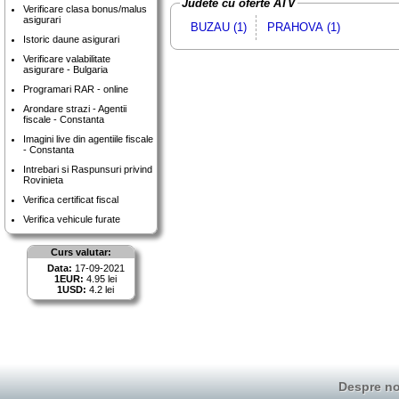
Judete cu oferte ATV
Verificare clasa bonus/malus
asigurari
BUZAU (1)
PRAHOVA (1)
Istoric daune asigurari
Verificare valabilitate
asigurare - Bulgaria
Programari RAR - online
Arondare strazi - Agentii
fiscale - Constanta
Imagini live din agentiile fiscale
- Constanta
Intrebari si Raspunsuri privind
Rovinieta
Verifica certificat fiscal
Verifica vehicule furate
Curs valutar:
Data:
17-09-2021
1EUR:
4.95 lei
1USD:
4.2 lei
Despre no