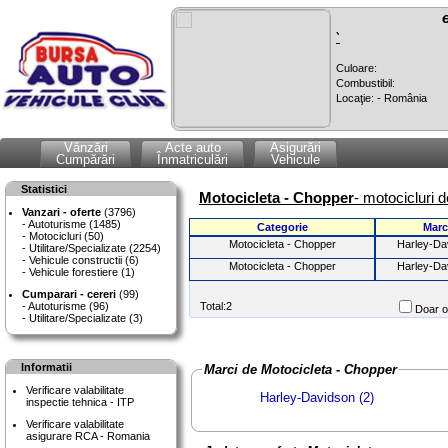
`
Culoare:
Combustibil:
Locaţie: - România
Vânzări
Acte auto
Asigurări
Cumpărări
Înmatriculări
Vehicule
Statistici
Motocicleta - Chopper
- motocicluri 
Vanzari - oferte
(3796)
Autoturisme (1485)
Categorie
Marc
Motocicluri (50)
Motocicleta - Chopper
Harley-Da
Utilitare/Specializate (2254)
Vehicule constructii (6)
Motocicleta - Chopper
Harley-Da
Vehicule forestiere (1)
Cumparari - cereri
(99)
Autoturisme (96)
Total:2
Doar of
Utilitare/Specializate (3)
Informatii
Marci de Motocicleta - Chopper
Verificare valabilitate
Harley-Davidson (2)
inspectie tehnica - ITP
Verificare valabilitate
asigurare RCA - Romania