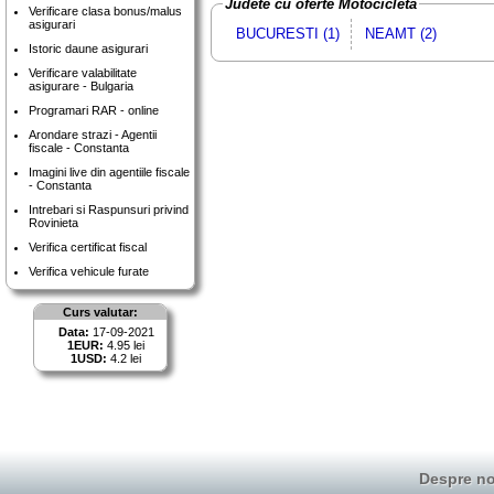
Judete cu oferte Motocicleta
Verificare clasa bonus/malus
asigurari
BUCURESTI (1)
NEAMT (2)
Istoric daune asigurari
Verificare valabilitate
asigurare - Bulgaria
Programari RAR - online
Arondare strazi - Agentii
fiscale - Constanta
Imagini live din agentiile fiscale
- Constanta
Intrebari si Raspunsuri privind
Rovinieta
Verifica certificat fiscal
Verifica vehicule furate
Curs valutar:
Data:
17-09-2021
1EUR:
4.95 lei
1USD:
4.2 lei
Despre no