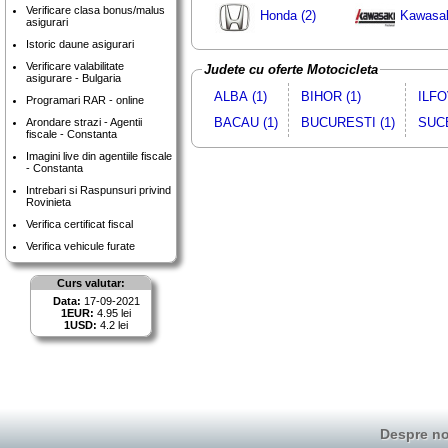
Verificare clasa bonus/malus
Honda (2)
Kawasak
asigurari
Istoric daune asigurari
Verificare valabilitate
Judete cu oferte Motocicleta
asigurare - Bulgaria
ALBA (1)
BIHOR (1)
ILFO
Programari RAR - online
BACAU (1)
BUCURESTI (1)
SUCE
Arondare strazi - Agentii
fiscale - Constanta
Imagini live din agentiile fiscale
- Constanta
Intrebari si Raspunsuri privind
Rovinieta
Verifica certificat fiscal
Verifica vehicule furate
Curs valutar:
Data:
17-09-2021
1EUR:
4.95 lei
1USD:
4.2 lei
Despre no