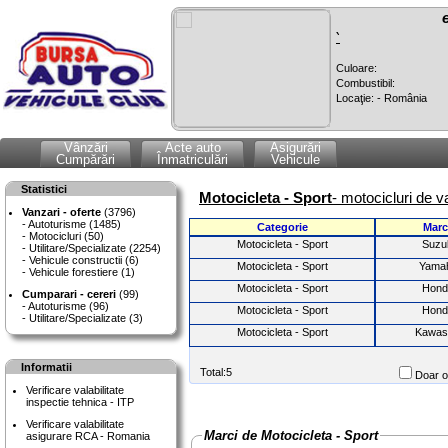
`
Culoare:
Combustibil:
Locaţie: - România
Vânzări
Acte auto
Asigurări
Cumpărări
Înmatriculări
Vehicule
Statistici
Motocicleta - Sport
- motocicluri de v
Vanzari - oferte
(3796)
Autoturisme (1485)
Categorie
Marc
Motocicluri (50)
Motocicleta - Sport
Suzu
Utilitare/Specializate (2254)
Vehicule constructii (6)
Motocicleta - Sport
Yama
Vehicule forestiere (1)
Motocicleta - Sport
Hond
Cumparari - cereri
(99)
Autoturisme (96)
Motocicleta - Sport
Hond
Utilitare/Specializate (3)
Motocicleta - Sport
Kawas
Informatii
Total:5
Doar of
Verificare valabilitate
inspectie tehnica - ITP
Verificare valabilitate
Marci de Motocicleta - Sport
asigurare RCA - Romania