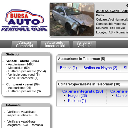
AUDI A4 AVANT `200
Break
Culoare: Argintiu metali
Combustibil: Motorina
Km bord: 130000 km
Locaţie: IASI - Români
Vânzări
Acte auto
Asigurări
Cumpărări
Înmatriculări
Vehicule
Statistici
Autoturisme in Teleorman (5)
Vanzari - oferte
(3796)
Autoturisme (1485)
Berlina (1)
Berlina cu Hayon (2)
SU
Motocicluri (50)
Utilitare/Specializate (2254)
Vehicule constructii (6)
Vehicule forestiere (1)
Utilitare/Specializate in Teleorman (30)
Cumparari - cereri
(99)
Autoturisme (96)
Cabina integrata (28)
Cabina s
Utilitare/Specializate (3)
Furgon (26)
Camion
Pick-up (1)
Informatii
Verificare valabilitate
inspectie tehnica - ITP
Verificare valabilitate
asigurare RCA - Romania