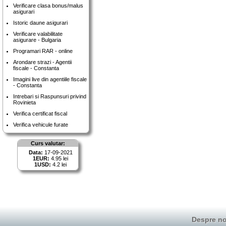
Verificare clasa bonus/malus
asigurari
Istoric daune asigurari
Verificare valabilitate
asigurare - Bulgaria
Programari RAR - online
Arondare strazi - Agentii
fiscale - Constanta
Imagini live din agentiile fiscale
- Constanta
Intrebari si Raspunsuri privind
Rovinieta
Verifica certificat fiscal
Verifica vehicule furate
Curs valutar:
Data:
17-09-2021
1EUR:
4.95 lei
1USD:
4.2 lei
Despre no