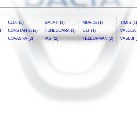
CLUJ (3)
GALATI (1)
MURES (1)
TIMIS (1)
)
CONSTANTA (2)
HUNEDOARA (1)
OLT (1)
VALCEA 
COVASNA (2)
IASI (2)
TELEORMAN (2)
VASLUI (