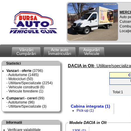
MERCE
Auto p
Culoar
Combus
Locaţie
Vânzări
Acte auto
Asigurări
Cumpărări
Înmatriculări
Vehicule
Statistici
DACIA in Olt
- Utilitare/speciali
Vanzari - oferte
(3796)
Autoturisme (1485)
C
Motocicluri (50)
Utilitare/Specializate (2254)
Vehicule constructii (6)
Vehicule forestiere (1)
Total:1
Cumparari - cereri
(99)
Autoturisme (96)
Cabina integrata (1)
Utilitare/Specializate (3)
Pick-up (1)
Informatii
Modele DACIA in Olt
Verificare valabilitate
1305 (1)