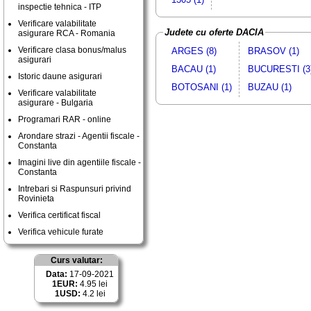
inspectie tehnica - ITP
Verificare valabilitate
Judete cu oferte DACIA
asigurare RCA - Romania
Verificare clasa bonus/malus
ARGES (8)
BRASOV (1)
asigurari
BACAU (1)
BUCURESTI (3
Istoric daune asigurari
BOTOSANI (1)
BUZAU (1)
Verificare valabilitate
asigurare - Bulgaria
Programari RAR - online
Arondare strazi - Agentii fiscale -
Constanta
Imagini live din agentiile fiscale -
Constanta
Intrebari si Raspunsuri privind
Rovinieta
Verifica certificat fiscal
Verifica vehicule furate
Curs valutar:
Data:
17-09-2021
1EUR:
4.95 lei
1USD:
4.2 lei