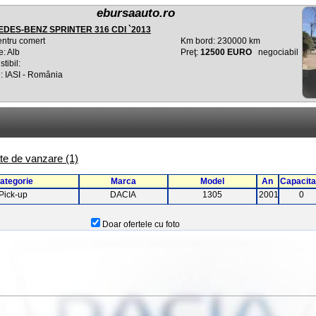
ebursaauto.ro
DES-BENZ SPRINTER 316 CDI `2013
entru comert
Km bord: 230000 km
e: Alb
Preţ:
12500 EURO
negociabil
tibil:
: IASI - România
zate de vanzare (1)
ategorie
Marca
Model
An
Capacita
Pick-up
DACIA
1305
2001
0
Doar ofertele cu foto