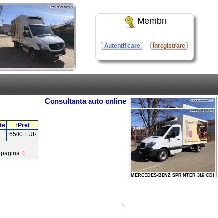
Membri
Autentificare
Înregistrare
Consultanta auto online
te
↑Pret
6500 EUR
pagina:
1
MERCEDES-BENZ SPRINTER 316 CDI
2013 / 12500 EURO
MERCEDES-BENZ SPRINTER 316 CDI
2013 / 12500 EURO