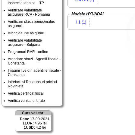
inspectie tehnica - ITP
Verificare valabilitate
Modele HYUNDAI
asigurare RCA - Romania
Verificare clasa bonus/malus
H 1 (1)
asigurari
Istoric daune asigurari
Verificare valabilitate
asigurare - Bulgaria
Programari RAR - online
Arondare strazi - Agentii fiscale -
Constanta
Imagini live din agentiile fiscale -
Constanta
Intrebari si Raspunsuri privind
Rovinieta
Verifica certificat fiscal
Verifica vehicule furate
Curs valutar:
Data:
17-09-2021
1EUR:
4.95 lei
1USD:
4.2 lei