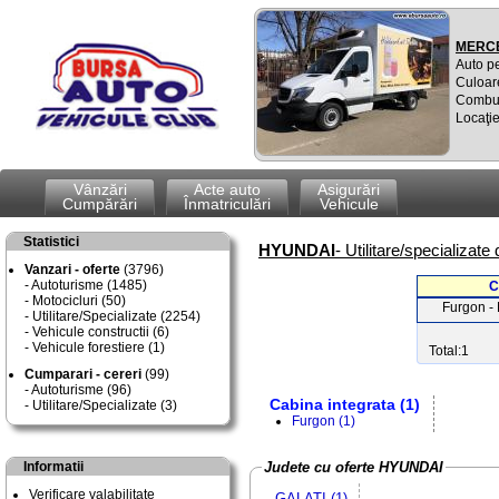
MERCE
Auto p
Culoar
Combus
Locaţie
Vânzări
Acte auto
Asigurări
Cumpărări
Înmatriculări
Vehicule
Statistici
HYUNDAI
- Utilitare/specializate
Vanzari - oferte
(3796)
Autoturisme (1485)
C
Motocicluri (50)
Furgon - 
Utilitare/Specializate (2254)
Vehicule constructii (6)
Vehicule forestiere (1)
Total:1
Cumparari - cereri
(99)
Autoturisme (96)
Cabina integrata (1)
Utilitare/Specializate (3)
Furgon (1)
Informatii
Judete cu oferte HYUNDAI
Verificare valabilitate
GALATI (1)