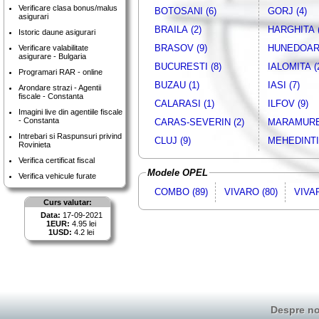
Verificare clasa bonus/malus
BOTOSANI (6)
GORJ (4)
asigurari
BRAILA (2)
HARGHITA (
Istoric daune asigurari
BRASOV (9)
HUNEDOARA
Verificare valabilitate
asigurare - Bulgaria
BUCURESTI (8)
IALOMITA (
Programari RAR - online
BUZAU (1)
IASI (7)
Arondare strazi - Agentii
fiscale - Constanta
CALARASI (1)
ILFOV (9)
Imagini live din agentiile fiscale
- Constanta
CARAS-SEVERIN (2)
MARAMURES
Intrebari si Raspunsuri privind
CLUJ (9)
MEHEDINTI 
Rovinieta
Verifica certificat fiscal
Modele OPEL
Verifica vehicule furate
COMBO (89)
VIVARO (80)
VIVAR
Curs valutar:
Data:
17-09-2021
1EUR:
4.95 lei
1USD:
4.2 lei
Despre no