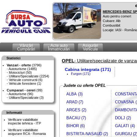
MERCEDES-BENZ SPR
Auto pentru comert
Culoare: Alb
Combustibil:
Locaţie: IASI - Români
Vânzări
Acte auto
Asigurări
Cumpărări
Înmatriculări
Vehicule
Statistici
OPEL
- Utilitare/specializate de vanza
Vanzari - oferte
(3796)
Autoturisme (1485)
Cabina integrata (171)
Motocicluri (50)
Furgon (171)
Utilitare/Specializate (2254)
Vehicule constructii (6)
Vehicule forestiere (1)
Judete cu oferte OPEL
Cumparari - cereri
(99)
ALBA (3)
CONSTANTA
Autoturisme (96)
Utilitare/Specializate (3)
ARAD (7)
COVASNA (
ARGES (2)
DAMBOVITA
Informatii
BACAU (7)
DOLJ (2)
Verificare valabilitate
inspectie tehnica - ITP
BIHOR (6)
GALATI (4)
Verificare valabilitate
BISTRITA-NASAUD (2)
GIURGIU (2
asigurare RCA - Romania