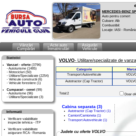
MERCEDES-BENZ SPR
Auto pentru comert
Culoare: Alb
Combustibil:
Locaţie: IASI - Români
Vânzări
Acte auto
Asigurări
Cumpărări
Înmatriculări
Vehicule
Statistici
VOLVO
- Utilitare/specializate de vanza
Vanzari - oferte
(3796)
Autoturisme (1485)
Categorie
Marc
Motocicluri (50)
Transport Autovehicule
VOLV
Utilitare/Specializate (2254)
Vehicule constructii (6)
Autotractor (Cap Tractor)
VOLV
Vehicule forestiere (1)
Cumparari - cereri
(99)
Autoturisme (96)
Total:2
Doar ofe
Utilitare/Specializate (3)
Cabina separata (3)
Autotractor (Cap Tractor) (1)
Informatii
Camion/Camioneta (1)
Verificare valabilitate
Transport Autovehicule (1)
inspectie tehnica - ITP
Verificare valabilitate
Judete cu oferte VOLVO
asigurare RCA - Romania