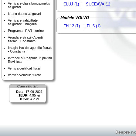
Verificare clasa bonus/malus
CLUJ (1)
SUCEAVA (1)
asigurari
Istoric daune asigurari
Modele VOLVO
Verificare valabilitate
asigurare - Bulgaria
FH 12 (1)
FL 6 (1)
Programari RAR - online
Arondare strazi - Agentii
fiscale - Constanta
Imagini live din agentiile fiscale
- Constanta
Intrebari si Raspunsuri privind
Rovinieta
Verifica certificat fiscal
Verifica vehicule furate
Curs valutar:
Data:
17-09-2021
1EUR:
4.95 lei
1USD:
4.2 lei
Despre no