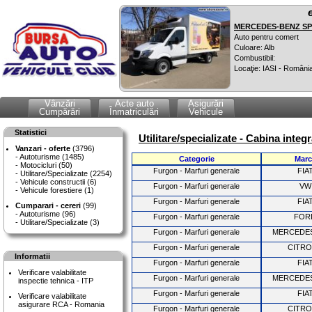
MERCEDES-BENZ SPR
Auto pentru comert
Culoare: Alb
Combustibil:
Locaţie: IASI - Români
Vânzări
Acte auto
Asigurări
Cumpărări
Înmatriculări
Vehicule
Statistici
Utilitare/specializate - Cabina integ
Vanzari - oferte
(3796)
Autoturisme (1485)
Categorie
Marc
Motocicluri (50)
Furgon - Marfuri generale
FIA
Utilitare/Specializate (2254)
Vehicule constructii (6)
Furgon - Marfuri generale
VW
Vehicule forestiere (1)
Furgon - Marfuri generale
FIA
Cumparari - cereri
(99)
Autoturisme (96)
Furgon - Marfuri generale
FOR
Utilitare/Specializate (3)
Furgon - Marfuri generale
MERCEDE
Furgon - Marfuri generale
CITR
Informatii
Furgon - Marfuri generale
FIA
Verificare valabilitate
Furgon - Marfuri generale
MERCEDE
inspectie tehnica - ITP
Furgon - Marfuri generale
FIA
Verificare valabilitate
asigurare RCA - Romania
Furgon - Marfuri generale
CITR