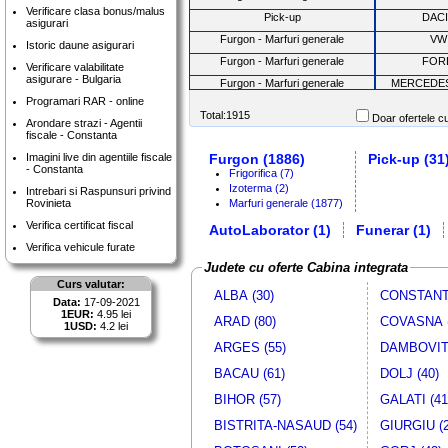
Verificare clasa bonus/malus
Pick-up
DACI
asigurari
Furgon - Marfuri generale
VW
Istoric daune asigurari
Furgon - Marfuri generale
FOR
Verificare valabilitate
asigurare - Bulgaria
Furgon - Marfuri generale
MERCEDE
Programari RAR - online
Furgon - Marfuri generale
VW
Total:1915
Doar ofertele cu
Arondare strazi - Agentii
Furgon - Marfuri generale
CITR
fiscale - Constanta
Furgon - Marfuri generale
MERCEDE
Imagini live din agentiile fiscale
Furgon (1886)
Pick-up (31
- Constanta
Pick-up
DACI
Frigorifica (7)
Izoterma (2)
Intrebari si Raspunsuri privind
Furgon - Marfuri generale
FOR
Rovinieta
Marfuri generale (1877)
Furgon - Marfuri generale
CITR
Verifica certificat fiscal
AutoLaborator (1)
Funerar (1)
Pick-up
DACI
Verifica vehicule furate
Pick-up
DACI
Judete cu oferte Cabina integrata
Furgon - Marfuri generale
VW
Curs valutar:
ALBA (30)
CONSTANTA
Data:
17-09-2021
Furgon - Marfuri generale
FOR
1EUR:
4.95 lei
ARAD (80)
COVASNA (
Furgon - Marfuri generale
VW
1USD:
4.2 lei
ARGES (55)
DAMBOVITA
Furgon - Marfuri generale
RENA
Furgon - Marfuri generale
RENA
BACAU (61)
DOLJ (40)
Pick-up
DACI
BIHOR (57)
GALATI (41
Furgon - Marfuri generale
FIA
BISTRITA-NASAUD (54)
GIURGIU (2
Furgon - Marfuri generale
FOR