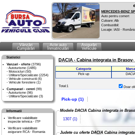
MERCEDES-BENZ SPR
Auto pentru comert
Culoare: Alb
Combustibil:
Locaţie: IASI - Români
Vânzări
Acte auto
Asigurări
Cumpărări
Înmatriculări
Vehicule
Statistici
DACIA - Cabina integrata in Brasov
-
Vanzari - oferte
(3796)
Autoturisme (1485)
Categorie
Marc
Motocicluri (50)
Pick-up
DACI
Utilitare/Specializate (2254)
Vehicule constructii (6)
Vehicule forestiere (1)
Total:1
Doar ofe
Cumparari - cereri
(99)
Autoturisme (96)
Utilitare/Specializate (3)
Pick-up (1)
Modele DACIA Cabina integrata in Bras
Informatii
Verificare valabilitate
1307 (1)
inspectie tehnica - ITP
Verificare valabilitate
asigurare RCA - Romania
Judete cu oferte DACIA Cabina integrata