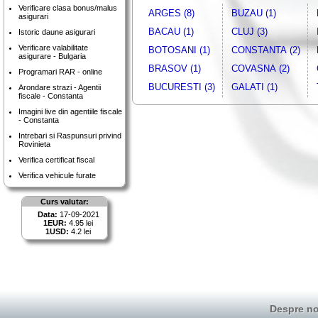
Verificare clasa bonus/malus
ARGES (8)
BUZAU (1)
asigurari
BACAU (1)
CLUJ (3)
Istoric daune asigurari
Verificare valabilitate
BOTOSANI (1)
CONSTANTA (2)
asigurare - Bulgaria
BRASOV (1)
COVASNA (2)
Programari RAR - online
BUCURESTI (3)
GALATI (1)
Arondare strazi - Agentii
fiscale - Constanta
Imagini live din agentiile fiscale
- Constanta
Intrebari si Raspunsuri privind
Rovinieta
Verifica certificat fiscal
Verifica vehicule furate
Curs valutar:
Data:
17-09-2021
1EUR:
4.95 lei
1USD:
4.2 lei
Despre no