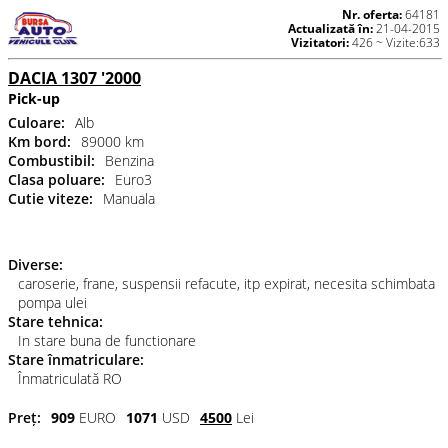
Nr. oferta:
64181
Actualizată în:
21-04-2015
Vizitatori:
426 ~ Vizite:633
DACIA 1307 '2000
Pick-up
Culoare:
Alb
Km bord:
89000 km
Combustibil:
Benzina
Clasa poluare:
Euro3
Cutie viteze:
Manuala
Diverse:
caroserie, frane, suspensii refacute, itp expirat, necesita schimbata
pompa ulei
Stare tehnica:
In stare buna de functionare
Stare înmatriculare:
Înmatriculată RO
Preț:
909
EURO
1071
USD
4500
Lei