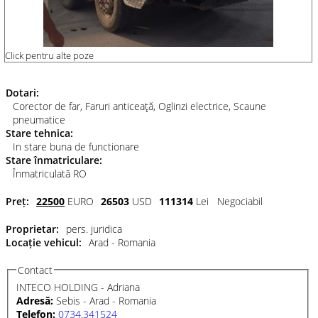
Click pentru alte poze
Dotari:
Corector de far, Faruri anticeaţă, Oglinzi electrice, Scaune
pneumatice
Stare tehnica:
In stare buna de functionare
Stare înmatriculare:
Înmatriculată RO
Preț:
22500
EURO
26503
USD
111314
Lei
Negociabil
Proprietar:
pers. juridica
Locație vehicul:
Arad - Romania
Contact
INTECO HOLDING - Adriana
Adresă:
Sebis - Arad - Romania
Telefon:
0734.341524