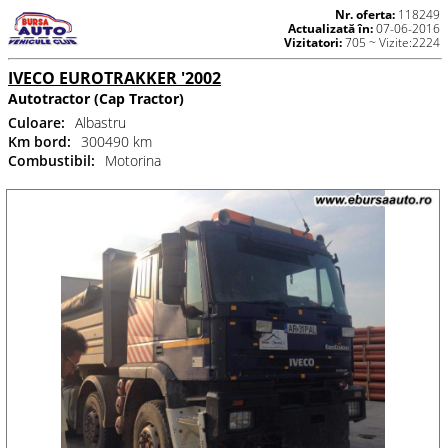
Nr. oferta:
118249
Actualizată în:
07-06-2016
Vizitatori:
705 ~ Vizite:2224
IVECO EUROTRAKKER '2002
Autotractor (Cap Tractor)
Culoare:
Albastru
Km bord:
300490 km
Combustibil:
Motorina