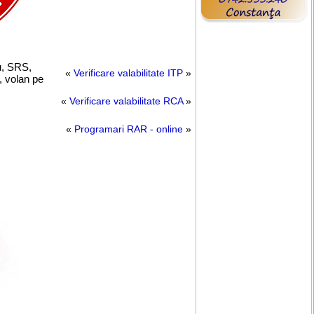
u, SRS,
«
Verificare valabilitate ITP
»
, volan pe
«
Verificare valabilitate RCA
»
«
Programari RAR - online
»