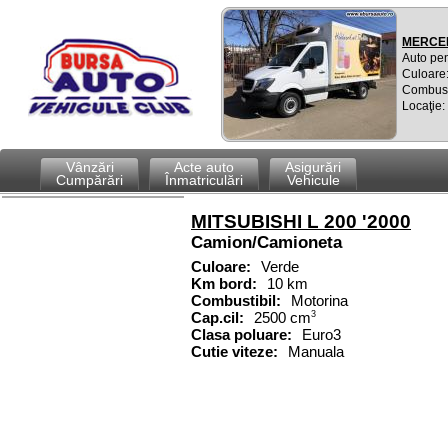
MERCED
Auto pen
Culoare:
Combusti
Locaţie:
Vânzări
Acte auto
Asigurări
Cumpărări
Înmatriculări
Vehicule
MITSUBISHI L 200 '2000
Camion/Camioneta
Culoare:
Verde
Km bord:
10 km
Combustibil:
Motorina
Cap.cil:
2500 cm
3
Clasa poluare:
Euro3
Cutie viteze:
Manuala