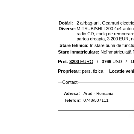
Dotări:
2 airbag-uri , Geamuri electric
Diverse:
MITSUBISHI L200 4x4-autoutil
radio CD, carlig de remorcare,
partea dreapta, 3 200 EUR, n
Stare tehnica:
In stare buna de funct
Stare inmatriculare:
Neînmatriculată
Pret:
3200
EURO
/
3769
USD /
1
Proprietar:
pers. fizica
Locatie veh
Contact
Adresa:
Arad - Romania
Telefon:
0748/507111