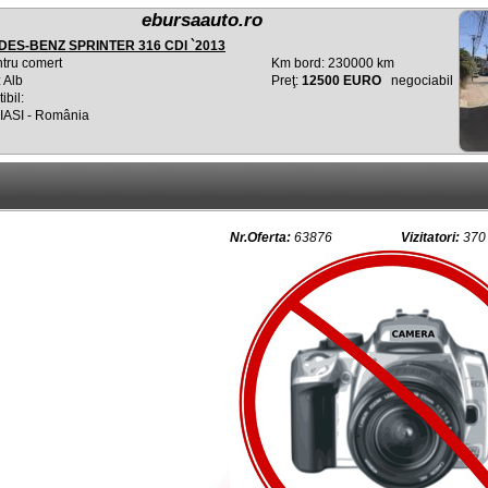
ebursaauto.ro
ES-BENZ SPRINTER 316 CDI `2013
tru comert
Km bord: 230000 km
 Alb
Preţ:
12500 EURO
negociabil
bil:
 IASI - România
Nr.Oferta:
63876
Vizitatori:
370 