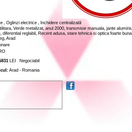
e , Oglinzi electrice , Inchidere centralizată
itara, Verde metalizat, anul 2000, transmisie manuala, jante alumini
 diferential reglabil, Recent adusa, stare tehnica si optica foarte buna
eg, Arad
ionare
 RO
5831
LEI Negociabil
icul:
Arad - Romania