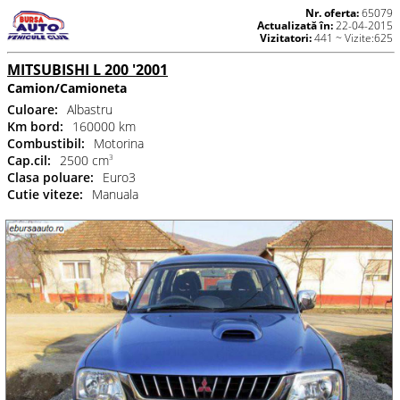
Nr. oferta:
65079
Actualizată în:
22-04-2015
Vizitatori:
441 ~ Vizite:625
MITSUBISHI L 200 '2001
Camion/Camioneta
Culoare:
Albastru
Km bord:
160000 km
Combustibil:
Motorina
Cap.cil:
2500 cm
3
Clasa poluare:
Euro3
Cutie viteze:
Manuala