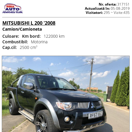
Nr. oferta:
317151
Actualizată în:
05-08-2019
Vizitatori:
295 ~ Vizite:435
MITSUBISHI L 200 '2008
Camion/Camioneta
Culoare:
Km bord:
122000 km
Combustibil:
Motorina
Cap.cil:
2500 cm
3