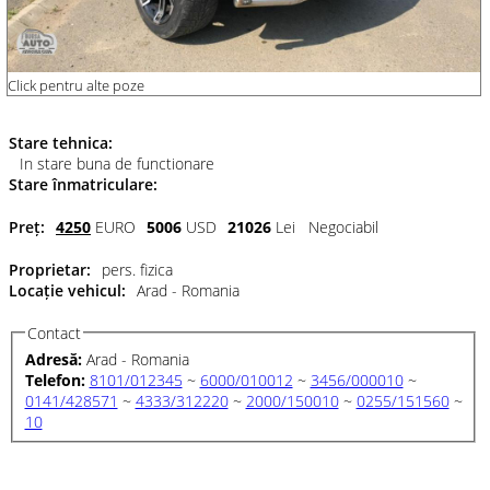
Click pentru alte poze
Stare tehnica:
In stare buna de functionare
Stare înmatriculare:
Preț:
4250
EURO
5006
USD
21026
Lei
Negociabil
Proprietar:
pers. fizica
Locație vehicul:
Arad - Romania
Contact
Adresă:
Arad - Romania
Telefon:
8101/012345
~
6000/010012
~
3456/000010
~
0141/428571
~
4333/312220
~
2000/150010
~
0255/151560
~
10