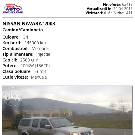
Nr. oferta:
63418
Actualizată în:
22-04-2015
Vizitatori:
618 ~ Vizite:1411
NISSAN NAVARA '2003
Camion/Camioneta
Culoare:
Gri
Km bord:
145000 km
Combustibil:
Motorina
Tip alimentare:
Injectie
Cap.cil:
2500 cm
3
Putere:
100KW (136CP)
Clasa poluare:
Euro3
Cutie viteze:
Manuala