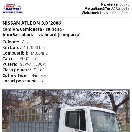
Nr. oferta:
56870
Actualizată în:
07-02-2015
Vizitatori:
1425 ~ Vizite:4752
NISSAN ATLEON 3.0 '2006
Camion/Camioneta - cu bena -
AutoBasculanta - standard (compacta)
Culoare:
Alb
Km bord:
112000 km
Combustibil:
Motorina
Cap.cil:
3000 cm
3
Putere:
96KW (130CP)
Clasa poluare:
Euro3
Cutie viteze:
Manuala
Locuri pe scaune:
3