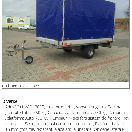
Click pentru alte poze
Diverse:
Adusă în ţară în 2015, Unic proprietar, Vopsea originala, Sarcina
greutate totala:750 kg, Capacitatea de incarcare:750 kg, Remorca
/platforma Auto 750 KG Humbaur, 1-axa fara sistem de franare, Roti
sub sasiu, Sasiu, punte, usi cadru zincate la cald, PlacA de baza de
15 mm grosime, rezistent la apa anti-alunecare, Obloane laterale