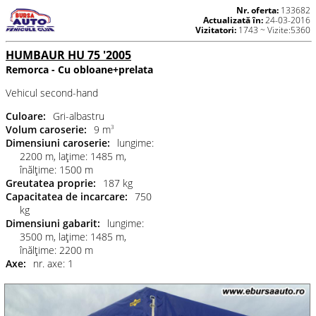
Nr. oferta:
133682
Actualizată în:
24-03-2016
Vizitatori:
1743 ~ Vizite:5360
HUMBAUR HU 75 '2005
Remorca - Cu obloane+prelata
Vehicul second-hand
Culoare:
Gri-albastru
Volum caroserie:
9 m
3
Dimensiuni caroserie:
lungime:
2200 m
,
laţime: 1485 m
,
înălţime: 1500 m
Greutatea proprie:
187 kg
Capacitatea de incarcare:
750
kg
Dimensiuni gabarit:
lungime:
3500 m
,
laţime: 1485 m
,
înălţime: 2200 m
Axe:
nr. axe: 1