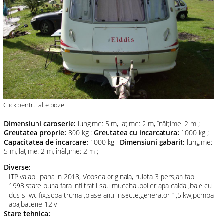
Click pentru alte poze
Dimensiuni caroserie:
lungime: 5 m
,
laţime: 2 m
,
înălţime: 2 m
;
Greutatea proprie:
800 kg
;
Greutatea cu incarcatura:
1000 kg
;
Capacitatea de incarcare:
1000 kg
;
Dimensiuni gabarit:
lungime:
5 m
,
laţime: 2 m
,
înălţime: 2 m
;
Diverse:
ITP valabil pana in 2018, Vopsea originala, rulota 3 pers,an fab
1993.stare buna fara infiltratii sau mucehai.boiler apa calda ,baie cu
dus si wc fix,soba truma ,plase anti insecte,generator 1,5 kw,pompa
apa,baterie 12 v
Stare tehnica: