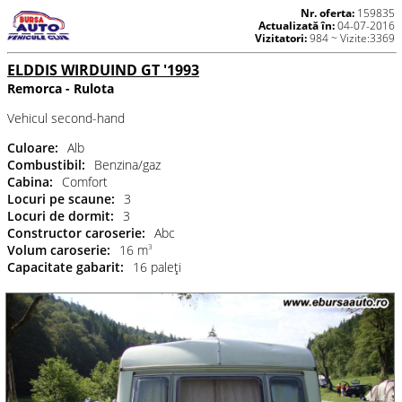
Nr. oferta:
159835
Actualizată în:
04-07-2016
Vizitatori:
984 ~ Vizite:3369
ELDDIS WIRDUIND GT '1993
Remorca - Rulota
Vehicul second-hand
Culoare:
Alb
Combustibil:
Benzina/gaz
Cabina:
Comfort
Locuri pe scaune:
3
Locuri de dormit:
3
Constructor caroserie:
Abc
Volum caroserie:
16 m
3
Capacitate gabarit:
16 paleţi