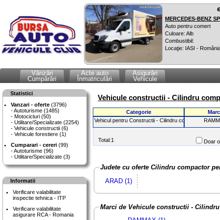
MERCEDES-BENZ SPR
Auto pentru comert
Culoare: Alb
Combustibil:
Locaţie: IASI - Români
Vânzări
Acte auto
Asigurări
Cumpărări
Înmatriculări
Vehicule
Statistici
Vehicule constructii - Cilindru comp
Vanzari - oferte
(3796)
Autoturisme (1485)
Categorie
Marc
Motocicluri (50)
Vehicul pentru Constructii - Cilindru compactor pentr
RAMM
Utilitare/Specializate (2254)
Vehicule constructii (6)
Vehicule forestiere (1)
Total:1
Doar of
Cumparari - cereri
(99)
Autoturisme (96)
Utilitare/Specializate (3)
Judete cu oferte Cilindru compactor pen
ARAD (1)
Informatii
Verificare valabilitate
inspectie tehnica - ITP
Marci de Vehicule constructii - Cilindr
Verificare valabilitate
asigurare RCA - Romania