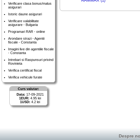
RAMMAX (1)
Verificare clasa bonus/malus
asigurari
Istoric daune asigurari
Verificare valabilitate
asigurare - Bulgaria
Programari RAR - online
Arondare strazi - Agentii
fiscale - Constanta
Imagini live din agentiile fiscale
- Constanta
Intrebari si Raspunsuri privind
Rovinieta
Verifica certificat fiscal
Verifica vehicule furate
Curs valutar:
Data:
17-09-2021
1EUR:
4.95 lei
1USD:
4.2 lei
Despre no