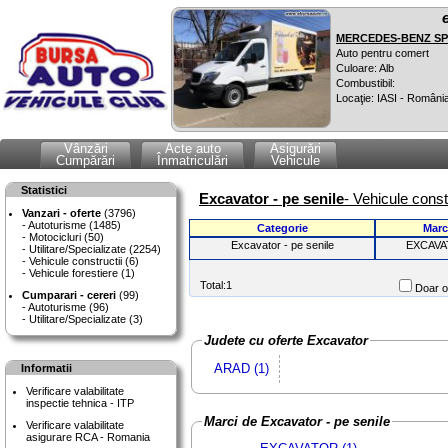
MERCEDES-BENZ SPR
Auto pentru comert
Culoare: Alb
Combustibil:
Locaţie: IASI - Români
Vânzări
Acte auto
Asigurări
Cumpărări
Înmatriculări
Vehicule
Statistici
Excavator - pe senile
- Vehicule const
Vanzari - oferte
(3796)
Autoturisme (1485)
Categorie
Marc
Motocicluri (50)
Excavator - pe senile
EXCAV
Utilitare/Specializate (2254)
Vehicule constructii (6)
Vehicule forestiere (1)
Total:1
Doar of
Cumparari - cereri
(99)
Autoturisme (96)
Utilitare/Specializate (3)
Judete cu oferte Excavator
ARAD (1)
Informatii
Verificare valabilitate
inspectie tehnica - ITP
Marci de Excavator - pe senile
Verificare valabilitate
asigurare RCA - Romania