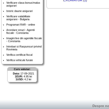
EXCAVATOR (1)
Verificare clasa bonus/malus
asigurari
Istoric daune asigurari
Verificare valabilitate
asigurare - Bulgaria
Programari RAR - online
Arondare strazi - Agentii
fiscale - Constanta
Imagini live din agentiile fiscale
- Constanta
Intrebari si Raspunsuri privind
Rovinieta
Verifica certificat fiscal
Verifica vehicule furate
Curs valutar:
Data:
17-09-2021
1EUR:
4.95 lei
1USD:
4.2 lei
Despre no